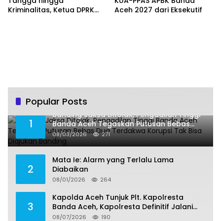
Tangga hingga
KUA-PPAS APBK Banda
Kriminalitas, Ketua DPRK
Aceh 2027 dari Eksekutif
Banda Aceh Dorong
Pemberantasan Narkoba,
Serta Penguatan Peran
Gampong
Popular Posts
Banding Jaksa Ditolak, Pengadilan Tinggi
1
Banda Aceh Tegaskan Putusan Bebas
Dua Terdakwa Korupsi Tak Bisa Diajukan
08/03/2026
271
Banding
Mata Ie: Alarm yang Terlalu Lama
2
Diabaikan
08/01/2026
264
Kapolda Aceh Tunjuk Plt. Kapolresta
3
Banda Aceh, Kapolresta Definitif Jalani
Pemeriksaan di Mabes Polri
08/07/2026
190