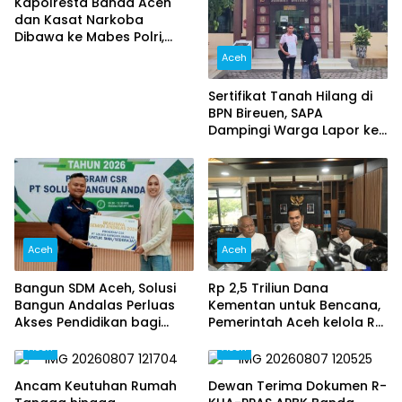
Kapolresta Banda Aceh
dan Kasat Narkoba
Dibawa ke Mabes Polri,
Polri Tegaskan Proses
Aceh
Berjalan Profesional dan
Transparan
Sertifikat Tanah Hilang di
BPN Bireuen, SAPA
Dampingi Warga Lapor ke
Polisi
Aceh
Aceh
Bangun SDM Aceh, Solusi
Rp 2,5 Triliun Dana
Bangun Andalas Perluas
Kementan untuk Bencana,
Akses Pendidikan bagi
Pemerintah Aceh kelola Rp
5.500 Pelajar
9,7 Miliar‎
Aceh
Aceh
Ancam Keutuhan Rumah
Dewan Terima Dokumen R-