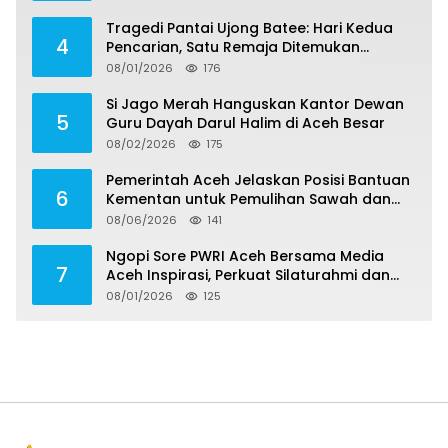
Tragedi Pantai Ujong Batee: Hari Kedua
4
Pencarian, Satu Remaja Ditemukan
Meninggal, Tiga Korban Masih Dicari
08/01/2026
176
Si Jago Merah Hanguskan Kantor Dewan
5
Guru Dayah Darul Halim di Aceh Besar
08/02/2026
175
Pemerintah Aceh Jelaskan Posisi Bantuan
6
Kementan untuk Pemulihan Sawah dan
Kebun
08/06/2026
141
Ngopi Sore PWRI Aceh Bersama Media
7
Aceh Inspirasi, Perkuat Silaturahmi dan
Wariskan Pengalaman Berharga
08/01/2026
125