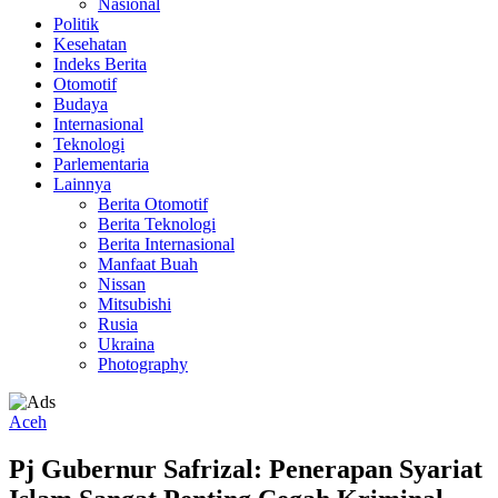
Nasional
Politik
Kesehatan
Indeks Berita
Otomotif
Budaya
Internasional
Teknologi
Parlementaria
Lainnya
Berita Otomotif
Berita Teknologi
Berita Internasional
Manfaat Buah
Nissan
Mitsubishi
Rusia
Ukraina
Photography
Aceh
Pj Gubernur Safrizal: Penerapan Syariat