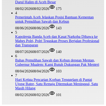
Darul Halim di Aceh Besar
08/02/2026
08/02/2026
175
4
Pemerintah Aceh Jelaskan Posisi Bantuan Kementan
untuk Pemulihan Sawah dan Kebun
08/06/2026
08/06/2026
143
5
Kapolresta Banda Aceh dan Kasat Narkoba Dibawa ke
Mabes Polri, Polri Tegaskan Proses Berjalan Profesional
dan Transparan
08/07/2026
08/07/2026
140
6
Bahas Pemulihan Sawah dan Kebun dengan Mentan,
Gubernur Mualem: Kami Butuh Dukungan Pak Menteri
08/04/2026
08/04/2026
103
7
Hari Ketiga Pencarian Korban Tenggelam di Pantai
Ujong Batee, Satu Remaja Ditemukan Meninggal, Satu
Masih Hilang
08/02/2026
08/02/2026
101