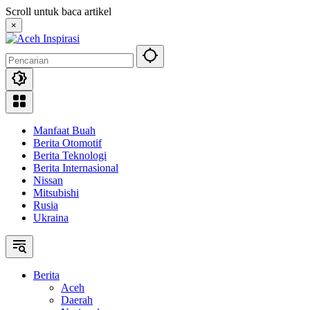
Langsung
Scroll untuk baca artikel
ke
×
konten
Manfaat Buah
Berita Otomotif
Berita Teknologi
Berita Internasional
Nissan
Mitsubishi
Rusia
Ukraina
Berita
Aceh
Daerah