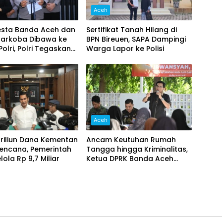
Aceh
esta Banda Aceh dan
Sertifikat Tanah Hilang di
Narkoba Dibawa ke
BPN Bireuen, SAPA Dampingi
olri, Polri Tegaskan
Warga Lapor ke Polisi
Berjalan Profesional
ansparan
Aceh
Triliun Dana Kementan
Ancam Keutuhan Rumah
Bencana, Pemerintah
Tangga hingga Kriminalitas,
ola Rp 9,7 Miliar‎
Ketua DPRK Banda Aceh
Dorong Pemberantasan
Narkoba, Serta Penguatan
Peran Gampong