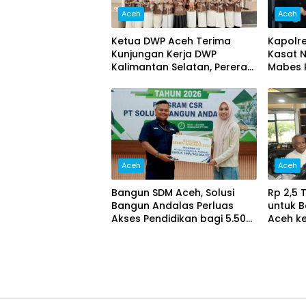
Aceh
Aceh
Ketua DWP Aceh Terima
Kapolr
Kunjungan Kerja DWP
Kasat 
Kalimantan Selatan, Pererat
Mabes P
Sinergi dan Kolaborasi
Proses 
dan Tr
Aceh
Aceh
Bangun SDM Aceh, Solusi
Rp 2,5 
Bangun Andalas Perluas
untuk 
Akses Pendidikan bagi 5.500
Aceh kel
Pelajar