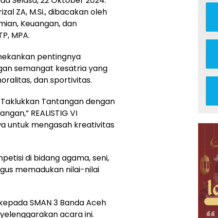
da Selasa, 22 Oktober 2024.
zal ZA, M.Si., dibacakan oleh
mian, Keuangan, dan
TP, MPA.
nekankan pentingnya
an semangat kesatria yang
oralitas, dan sportivitas.
 Taklukkan Tantangan dengan
gan,” REALISTIG VI
wa untuk mengasah kreativitas
tisi di bidang agama, seni,
ligus memadukan nilai-nilai
 kepada SMAN 3 Banda Aceh
yelenggarakan acara ini.