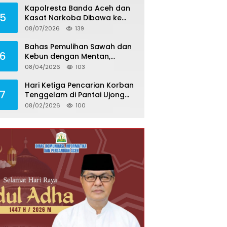
Kapolresta Banda Aceh dan
5
Kasat Narkoba Dibawa ke
Mabes Polri, Polri Tegaskan
08/07/2026
139
Proses Berjalan Profesional
dan Transparan
Bahas Pemulihan Sawah dan
6
Kebun dengan Mentan,
Gubernur Mualem: Kami
08/04/2026
103
Butuh Dukungan Pak Menteri
Hari Ketiga Pencarian Korban
7
Tenggelam di Pantai Ujong
Batee, Satu Remaja
08/02/2026
100
Ditemukan Meninggal, Satu
Masih Hilang