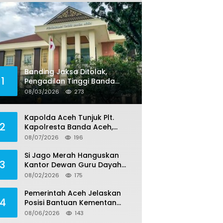
Banding Jaksa Ditolak,
1
Pengadilan Tinggi Banda
Aceh Tegaskan Putusan
08/03/2026
273
Bebas Dua Terdakwa Korupsi
Tak Bisa Diajukan Banding
Kapolda Aceh Tunjuk Plt.
2
Kapolresta Banda Aceh,
Kapolresta Definitif Jalani
08/07/2026
196
Pemeriksaan di Mabes Polri
Si Jago Merah Hanguskan
3
Kantor Dewan Guru Dayah
Darul Halim di Aceh Besar
08/02/2026
175
Pemerintah Aceh Jelaskan
4
Posisi Bantuan Kementan
untuk Pemulihan Sawah dan
08/06/2026
143
Kebun