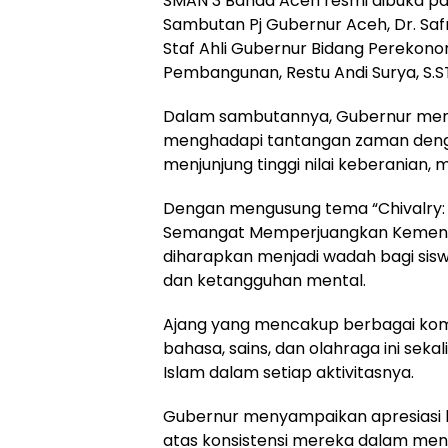
SMAN 3 Banda Aceh resmi dibuka pa
Sambutan Pj Gubernur Aceh, Dr. Safri
Staf Ahli Gubernur Bidang Perekono
Pembangunan, Restu Andi Surya, S.S
Dalam sambutannya, Gubernur me
menghadapi tantangan zaman deng
menjunjung tinggi nilai keberanian, m
Dengan mengusung tema “Chivalry:
Semangat Memperjuangkan Kemenan
diharapkan menjadi wadah bagi sis
dan ketangguhan mental.
Ajang yang mencakup berbagai kompe
bahasa, sains, dan olahraga ini seka
Islam dalam setiap aktivitasnya.
Gubernur menyampaikan apresiasi
atas konsistensi mereka dalam men