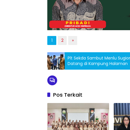
1
2
»
Plt Sekda Sambut Menlu Sugio
Datang di Kampung Halaman
Pos Terkait