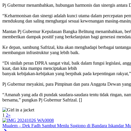
Pj Gubernur menambahkan, hubungan harmonis dan sinergis antara D
“Keharmonisan dan sinergi adalah kunci utama dalam percepatan pemb
mendukung dan saling menghargai sesuai kewenangan masing-masing, 
Mantan Pj Gubernur Kepulauan Bangka Belitung menambahkan, berba
memberikan dampak positif yang berkelanjutan bagi generasi mendat
Ke depan, sambung Safrizal, kita akan menghadapi berbagai tantanga
membangun infrastruktur yang lebih baik.
“Di sinilah peran DPRA sangat vital, baik dalam fungsi legislasi, 
kuat, dan kita mampu menciptakan lebih
banyak kebijakan-kebijakan yang berpihak pada kepentingan rakyat,”
Pj Gubernur meyakini, para Pimpinan dan para Anggota Dewan yang
“Amanah yang ada di pundak saudara-saudara tentu tidak ringan, namu
bersama,” pungkas Pj Gubernur Safrizal. []
1
2
»
Mualem – Dek Fadh Sambut Menlu Sugiono di Bandara Iskandar M