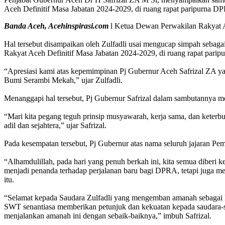
Aceh Definitif Masa Jabatan 2024-2029, di ruang rapat paripurna D
Banda Aceh, Acehinspirasi.com
l Ketua Dewan Perwakilan Rakyat A
Hal tersebut disampaikan oleh Zulfadli usai mengucap simpah seb
Rakyat Aceh Definitif Masa Jabatan 2024-2029, di ruang rapat parip
“Apresiasi kami atas kepemimpinan Pj Gubernur Aceh Safrizal ZA y
Bumi Serambi Mekah,” ujar Zulfadli.
Menanggapi hal tersebut, Pj Gubernur Safrizal dalam sambutannya 
“Mari kita pegang teguh prinsip musyawarah, kerja sama, dan keter
adil dan sejahtera,” ujar Safrizal.
Pada kesempatan tersebut, Pj Gubernur atas nama seluruh jajaran 
“Alhamdulillah, pada hari yang penuh berkah ini, kita semua diber
menjadi penanda terhadap perjalanan baru bagi DPRA, tetapi juga m
itu.
“Selamat kepada Saudara Zulfadli yang mengemban amanah sebagai 
SWT senantiasa memberikan petunjuk dan kekuatan kepada saudara-
menjalankan amanah ini dengan sebaik-baiknya,” imbuh Safrizal.