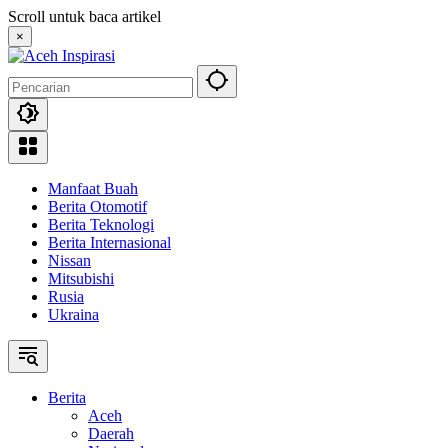
Langsung
Scroll untuk baca artikel
ke
×
konten
Manfaat Buah
Berita Otomotif
Berita Teknologi
Berita Internasional
Nissan
Mitsubishi
Rusia
Ukraina
Berita
Aceh
Daerah