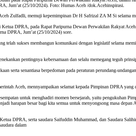
PRA, Jum’at (25/10/2024). Foto: Humas Aceh /dok.Acehinspirasi.
ceh Zulfadli, memuji kepemimpinan Dr H Safrizal ZA M Si selama me
agai Ketua DPRA, pada Rapat Paripurna Dewan Perwakilan Rakyat Ac
urna DPRA, Jum’at (25/10/2024) sore.
ang telah sukses membangun komunikasi dengan legislatif selama me
menekankan pentingnya kebersamaan dan selalu memegang teguh prinsi
bukaan serta senantiasa berpedoman pada peraturan perundang-undangan
Pemerintah Aceh, mennyampaikan selamat kepada Pimpinan DPRA yang d
i kesempatan untuk menghadiri momen bersejarah, yaitu pengukuhan Pi
enjadi harapan besar bagi kita semua untuk menyongsong masa depan A
Ketua DPRA, serta saudara Saifuddin Muhammad, dan Saudara Salihi
saudara dalam