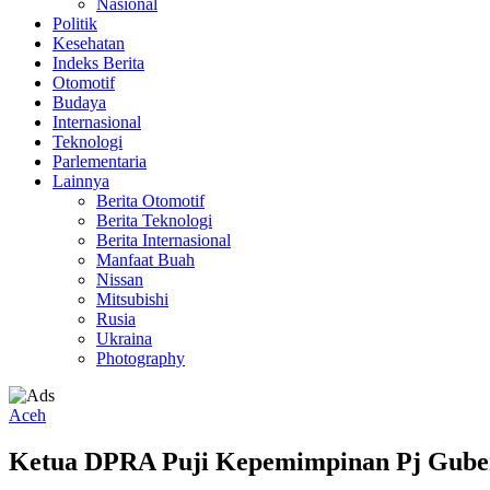
Nasional
Politik
Kesehatan
Indeks Berita
Otomotif
Budaya
Internasional
Teknologi
Parlementaria
Lainnya
Berita Otomotif
Berita Teknologi
Berita Internasional
Manfaat Buah
Nissan
Mitsubishi
Rusia
Ukraina
Photography
Aceh
Ketua DPRA Puji Kepemimpinan Pj Guber