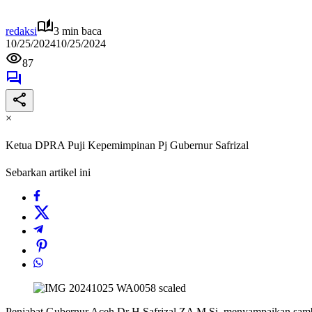
redaksi
3 min baca
10/25/2024
10/25/2024
87
×
Ketua DPRA Puji Kepemimpinan Pj Gubernur Safrizal
Sebarkan artikel ini
Penjabat Gubernur Aceh Dr H Safrizal ZA M Si, menyampaikan sa