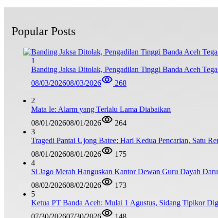
Popular Posts
1
Banding Jaksa Ditolak, Pengadilan Tinggi Banda Aceh Teg
08/03/2026
08/03/2026
268
2
Mata Ie: Alarm yang Terlalu Lama Diabaikan
08/01/2026
08/01/2026
264
3
Tragedi Pantai Ujong Batee: Hari Kedua Pencarian, Satu R
08/01/2026
08/01/2026
175
4
Si Jago Merah Hanguskan Kantor Dewan Guru Dayah Darul
08/02/2026
08/02/2026
173
5
Ketua PT Banda Aceh: Mulai 1 Agustus, Sidang Tipikor Dig
07/30/2026
07/30/2026
148