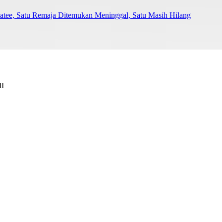
Batee, Satu Remaja Ditemukan Meninggal, Satu Masih Hilang
II