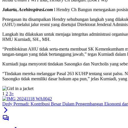
Jakarta, Acehinspirasi.com
l Hendry Ch Bangun menegaskan posisin
Penegasan itu disampaikan Hendry sehubungan langkah yang dilakuk
(AHU) melalui jalur resmi yang disetujui Direktorat Jenderal Ad
Langkah itu dilakukan untuk menjaga integritas administrasi org
HMU Kurniadi, SH., MH.
“Pemblokiran AHU tidak serta-merta membuat SK Kemenkumham menja
tangan-tangan yang tidak bertanggung jawab,” tegas Kurniadi dalam 
Kurniadi juga menyoroti tindakan Sasongko dan Nurcholis yang se
“Tindakan mereka melanggar Pasal 263 KUHP tentang surat palsu. Nu
Sasongko tidak memiliki dasar hukum apa pun,” jelas Kurniadi, yang
1
2
3
»
Dedy Permadi: Kontribusi Besar Dalam Pengembangan Ekonomi dan Li