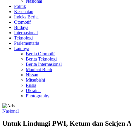
Nasional
Politik
Kesehatan
Indeks Berita
Otomotif
Budaya
Internasional
Teknologi
Parlementaria
Lainnya
Berita Otomotif
Berita Teknologi
Berita Internasional
Manfaat Buah
Nissan
Mitsubishi
Rusia
Ukraina
Photography
Nasional
Untuk Lindungi PWI, Ketum dan Sekjen 