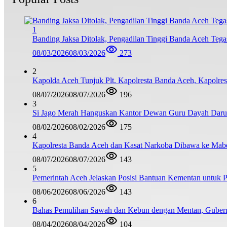
1
Banding Jaksa Ditolak, Pengadilan Tinggi Banda Aceh Teg
08/03/2026
08/03/2026
273
2
Kapolda Aceh Tunjuk Plt. Kapolresta Banda Aceh, Kapolresta
08/07/2026
08/07/2026
196
3
Si Jago Merah Hanguskan Kantor Dewan Guru Dayah Darul
08/02/2026
08/02/2026
175
4
Kapolresta Banda Aceh dan Kasat Narkoba Dibawa ke Mabes 
08/07/2026
08/07/2026
143
5
Pemerintah Aceh Jelaskan Posisi Bantuan Kementan untuk
08/06/2026
08/06/2026
143
6
Bahas Pemulihan Sawah dan Kebun dengan Mentan, Guber
08/04/2026
08/04/2026
104