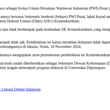
ya sebagai Ketua Umum Persatuan Wartawan Indonesia (PWI) Pusat ya
annya bersama Sekretaris Jenderal (Sekjen) PWI Pusat, Iqbal Irsya
ministrasi Hukum Umum (Ditjen AHU) Kemenkumham.
anisasi dan tidak berdampak pada keabsahan SK Kemenkumham yang m
di tidak sah. Pemblokiran ini hanya membuat dokumen tidak dapat 
keterangannya di Jakarta, Senin, 18 November 2024.
belumnya mengajukan surat permohonan pemblokiran ke Kemenkumham. M
rcholis sudah diberhentikan sebagai Sekretaris Dewan Kehormatan (DK
 kini tengah menempuh program doktoral di Universitas Diponegoro.
terasi Digital Indonesia