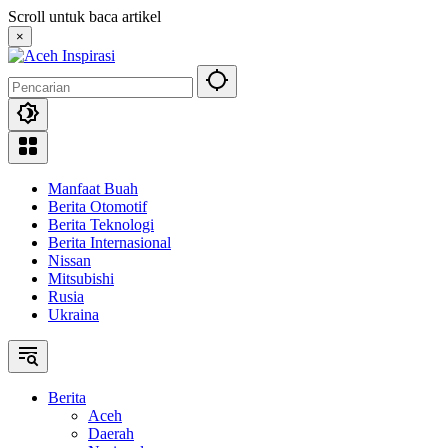
Langsung
Scroll untuk baca artikel
ke
×
konten
Manfaat Buah
Berita Otomotif
Berita Teknologi
Berita Internasional
Nissan
Mitsubishi
Rusia
Ukraina
Berita
Aceh
Daerah