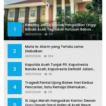
Banding Jaksa Ditolak, Pengadilan Tinggi
1
Banda Aceh Tegaskan Putusan Bebas
Dua Terdakwa Korupsi Tak Bisa Diajukan
08/03/2026
271
Banding
Mata Ie: Alarm yang Terlalu Lama
2
Diabaikan
08/01/2026
264
Kapolda Aceh Tunjuk Plt. Kapolresta
3
Banda Aceh, Kapolresta Definitif Jalani
Pemeriksaan di Mabes Polri
08/07/2026
181
Tragedi Pantai Ujong Batee: Hari Kedua
4
Pencarian, Satu Remaja Ditemukan
Meninggal, Tiga Korban Masih Dicari
08/01/2026
175
Si Jago Merah Hanguskan Kantor Dewan
5
Guru Dayah Darul Halim di Aceh Besar