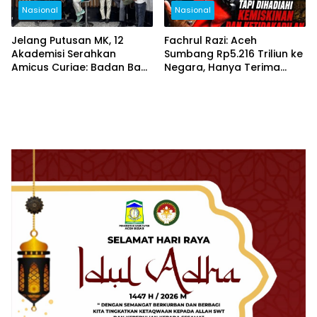
Nasional
Nasional
Jelang Putusan MK, 12
Fachrul Razi: Aceh
Akademisi Serahkan
Sumbang Rp5.216 Triliun ke
Amicus Curiae: Badan Bank
Negara, Hanya Terima
Tanah Dinilai
Rp98 Triliun Dana Otsus
Konstitusional dan Kunci
Reforma Agraria