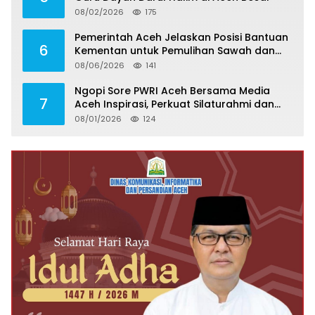
08/02/2026
175
Pemerintah Aceh Jelaskan Posisi Bantuan
6
Kementan untuk Pemulihan Sawah dan
Kebun
08/06/2026
141
Ngopi Sore PWRI Aceh Bersama Media
7
Aceh Inspirasi, Perkuat Silaturahmi dan
Wariskan Pengalaman Berharga
08/01/2026
124