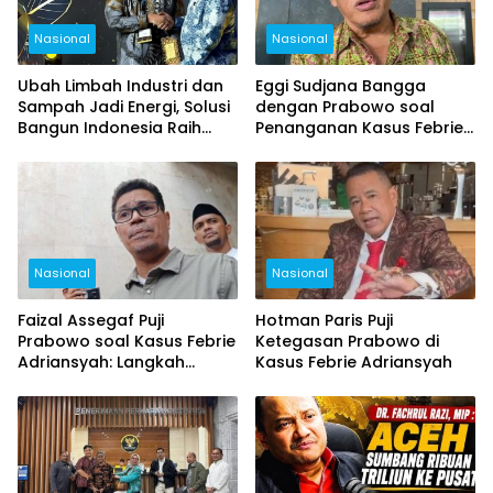
Nasional
Nasional
Ubah Limbah Industri dan
Eggi Sudjana Bangga
Sampah Jadi Energi, Solusi
dengan Prabowo soal
Bangun Indonesia Raih
Penanganan Kasus Febrie
Lestari Awards 2026
Adriansyah
Nasional
Nasional
Faizal Assegaf Puji
Hotman Paris Puji
Prabowo soal Kasus Febrie
Ketegasan Prabowo di
Adriansyah: Langkah
Kasus Febrie Adriansyah
Bersejarah