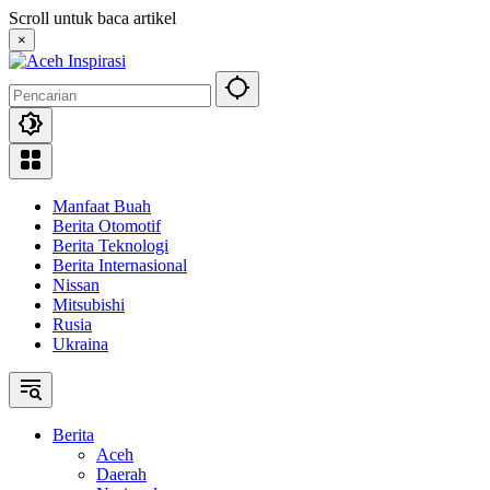
Langsung
Scroll untuk baca artikel
ke
×
konten
Manfaat Buah
Berita Otomotif
Berita Teknologi
Berita Internasional
Nissan
Mitsubishi
Rusia
Ukraina
Berita
Aceh
Daerah