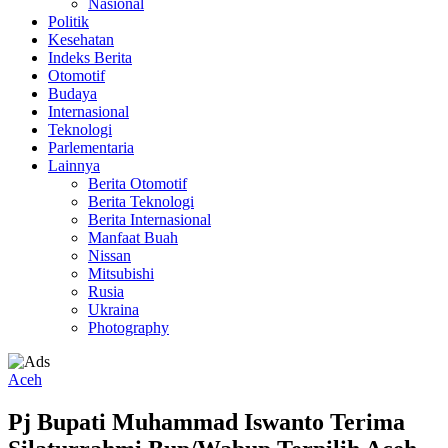
Nasional
Politik
Kesehatan
Indeks Berita
Otomotif
Budaya
Internasional
Teknologi
Parlementaria
Lainnya
Berita Otomotif
Berita Teknologi
Berita Internasional
Manfaat Buah
Nissan
Mitsubishi
Rusia
Ukraina
Photography
Aceh
Pj Bupati Muhammad Iswanto Terima