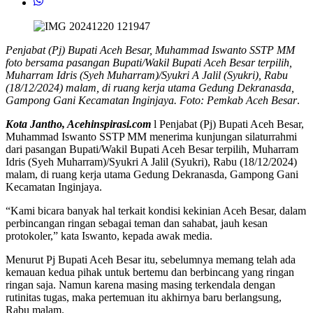
Penjabat (Pj) Bupati Aceh Besar, Muhammad Iswanto SSTP MM
foto bersama pasangan Bupati/Wakil Bupati Aceh Besar terpilih,
Muharram Idris (Syeh Muharram)/Syukri A Jalil (Syukri), Rabu
(18/12/2024) malam, di ruang kerja utama Gedung Dekranasda,
Gampong Gani Kecamatan Inginjaya. Foto: Pemkab Aceh Besar
.
Kota Jantho, Acehinspirasi.com
l Penjabat (Pj) Bupati Aceh Besar,
Muhammad Iswanto SSTP MM menerima kunjungan silaturrahmi
dari pasangan Bupati/Wakil Bupati Aceh Besar terpilih, Muharram
Idris (Syeh Muharram)/Syukri A Jalil (Syukri), Rabu (18/12/2024)
malam, di ruang kerja utama Gedung Dekranasda, Gampong Gani
Kecamatan Inginjaya.
“Kami bicara banyak hal terkait kondisi kekinian Aceh Besar, dalam
perbincangan ringan sebagai teman dan sahabat, jauh kesan
protokoler,” kata Iswanto, kepada awak media.
Menurut Pj Bupati Aceh Besar itu, sebelumnya memang telah ada
kemauan kedua pihak untuk bertemu dan berbincang yang ringan
ringan saja. Namun karena masing masing terkendala dengan
rutinitas tugas, maka pertemuan itu akhirnya baru berlangsung,
Rabu malam.