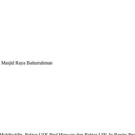
 Masjid Raya Baiturrahman
ceh Muhibuddin, Rektor USK Prof Marwan dan Rektor UIN Ar Raniry 