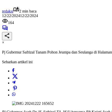
redaksi
2 min baca
12/22/2024
12/22/2024
164
×
Pj Gubernur Safrizal Tanam Pohon Jeumpa dan Seulanga di Halaman
Sebarkan artikel ini
Pj Gubernur Aceh Dr. H. Safrizal ZA, M.Si bersama Plt Kajati A