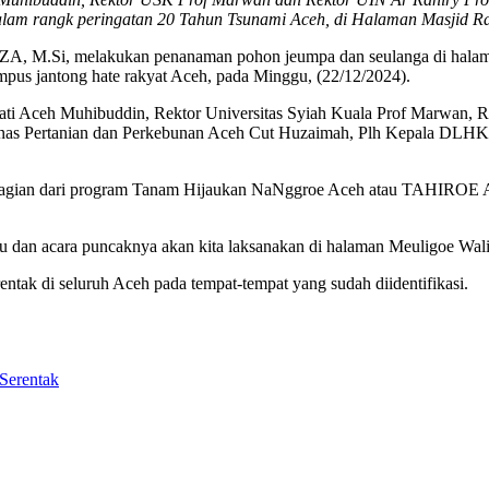
lam rangk peringatan 20 Tahun Tsunami Aceh, di Halaman Masjid R
l ZA, M.Si, melakukan penanaman pohon jeumpa dan seulanga di halam
pus jantong hate rakyat Aceh, pada Minggu, (22/12/2024).
jati Aceh Muhibuddin, Rektor Universitas Syiah Kuala Prof Marwan, 
inas Pertanian dan Perkebunan Aceh Cut Huzaimah, Plh Kepala DLH
n bagian dari program Tanam Hijaukan NaNggroe Aceh atau TAHIROE
alu dan acara puncaknya akan kita laksanakan di halaman Meuligoe Wal
rentak di seluruh Aceh pada tempat-tempat yang sudah diidentifikasi.
Serentak