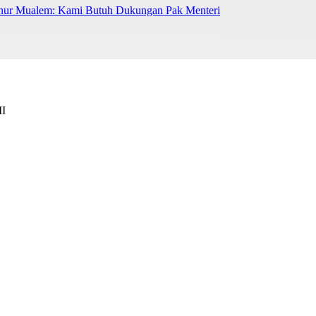
nur Mualem: Kami Butuh Dukungan Pak Menteri
II