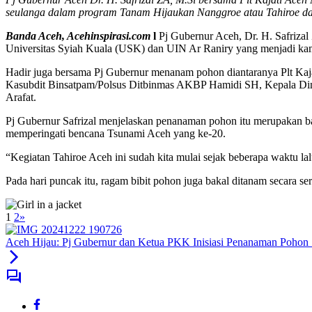
seulanga dalam program Tanam Hijaukan Nanggroe atau Tahiroe da
Banda Aceh, Acehinspirasi.com
l
Pj Gubernur Aceh, Dr. H. Safriza
Universitas Syiah Kuala (USK) dan UIN Ar Raniry yang menjadi kam
Hadir juga bersama Pj Gubernur menanam pohon diantaranya Plt Ka
Kasubdit Binsatpam/Polsus Ditbinmas AKBP Hamidi SH, Kepala D
Arafat.
Pj Gubernur Safrizal menjelaskan penanaman pohon itu merupaka
memperingati bencana Tsunami Aceh yang ke-20.
“Kegiatan Tahiroe Aceh ini sudah kita mulai sejak beberapa waktu l
Pada hari puncak itu, ragam bibit pohon juga bakal ditanam secara se
1
2
»
Aceh Hijau: Pj Gubernur dan Ketua PKK Inisiasi Penanaman Pohon 