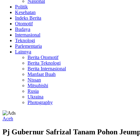
Nasional
Politik
Kesehatan
Indeks Berita
Otomotif
Budaya
Internasional
Teknologi
Parlementaria
Lainnya
Berita Otomotif
Berita Teknologi
Berita Internasional
Manfaat Buah
Nissan
Mitsubishi
Rusia
Ukraina
Photography
Aceh
Pj Gubernur Safrizal Tanam Pohon Jeump