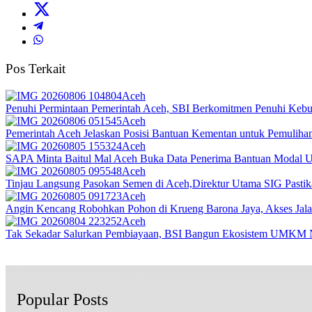
Pos Terkait
Aceh
Penuhi Permintaan Pemerintah Aceh, SBI Berkomitmen Penuhi Keb
Aceh
Pemerintah Aceh Jelaskan Posisi Bantuan Kementan untuk Pemulih
Aceh
SAPA Minta Baitul Mal Aceh Buka Data Penerima Bantuan Modal 
Aceh
Tinjau Langsung Pasokan Semen di Aceh,Direktur Utama SIG Pastika
Aceh
Angin Kencang Robohkan Pohon di Krueng Barona Jaya, Akses Ja
Aceh
Tak Sekadar Salurkan Pembiayaan, BSI Bangun Ekosistem UMKM N
Popular Posts