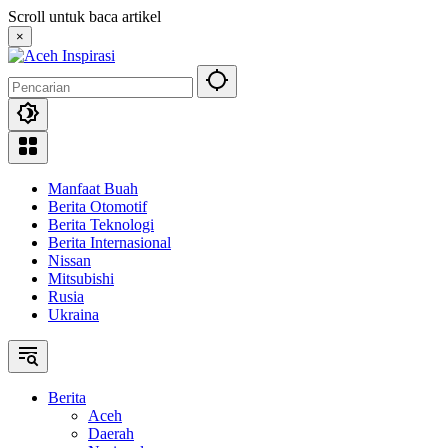
Langsung
Scroll untuk baca artikel
ke
×
konten
Manfaat Buah
Berita Otomotif
Berita Teknologi
Berita Internasional
Nissan
Mitsubishi
Rusia
Ukraina
Berita
Aceh
Daerah