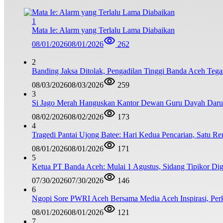
1
Mata Ie: Alarm yang Terlalu Lama Diabaikan
08/01/2026
08/01/2026
262
2
Banding Jaksa Ditolak, Pengadilan Tinggi Banda Aceh Teg
08/03/2026
08/03/2026
259
3
Si Jago Merah Hanguskan Kantor Dewan Guru Dayah Darul
08/02/2026
08/02/2026
173
4
Tragedi Pantai Ujong Batee: Hari Kedua Pencarian, Satu R
08/01/2026
08/01/2026
171
5
Ketua PT Banda Aceh: Mulai 1 Agustus, Sidang Tipikor Dig
07/30/2026
07/30/2026
146
6
Ngopi Sore PWRI Aceh Bersama Media Aceh Inspirasi, Perk
08/01/2026
08/01/2026
121
7