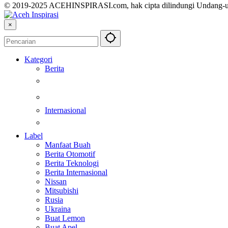
© 2019-2025 ACEHINSPIRASI.com, hak cipta dilindungi Undang-
×
Kategori
Berita
Kesehatan
Otomotif
Internasional
Teknologi
Label
Manfaat Buah
Berita Otomotif
Berita Teknologi
Berita Internasional
Nissan
Mitsubishi
Rusia
Ukraina
Buat Lemon
Buat Apel