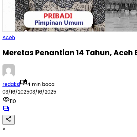
Aceh
Meretas Penantian 14 Tahun, Ace
redaksi
4 min baca
03/16/2025
03/16/2025
110
×