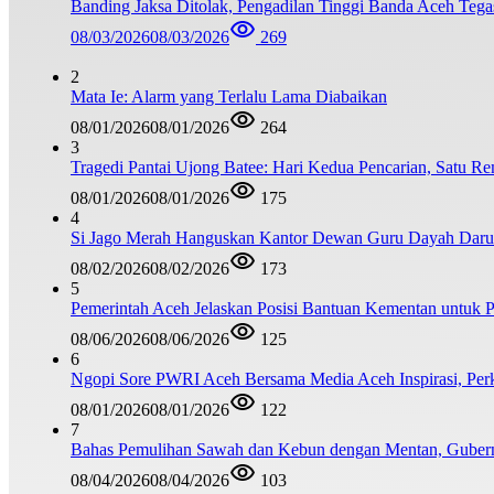
Banding Jaksa Ditolak, Pengadilan Tinggi Banda Aceh Teg
08/03/2026
08/03/2026
269
2
Mata Ie: Alarm yang Terlalu Lama Diabaikan
08/01/2026
08/01/2026
264
3
Tragedi Pantai Ujong Batee: Hari Kedua Pencarian, Satu R
08/01/2026
08/01/2026
175
4
Si Jago Merah Hanguskan Kantor Dewan Guru Dayah Darul
08/02/2026
08/02/2026
173
5
Pemerintah Aceh Jelaskan Posisi Bantuan Kementan untuk
08/06/2026
08/06/2026
125
6
Ngopi Sore PWRI Aceh Bersama Media Aceh Inspirasi, Perk
08/01/2026
08/01/2026
122
7
Bahas Pemulihan Sawah dan Kebun dengan Mentan, Guber
08/04/2026
08/04/2026
103