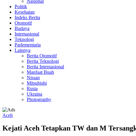
Nasional
Politik
Kesehatan
Indeks Berita
Otomotif
Budaya
Internasional
Teknologi
Parlementaria
Lainnya
Berita Otomotif
Berita Teknologi
Berita Internasional
Manfaat Buah
Nissan
Mitsubishi
Rusia
Ukraina
Photography
Aceh
Kejati Aceh Tetapkan TW dan M Tersang