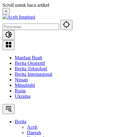
Langsung
Scroll untuk baca artikel
ke
×
konten
Manfaat Buah
Berita Otomotif
Berita Teknologi
Berita Internasional
Nissan
Mitsubishi
Rusia
Ukraina
Berita
Aceh
Daerah