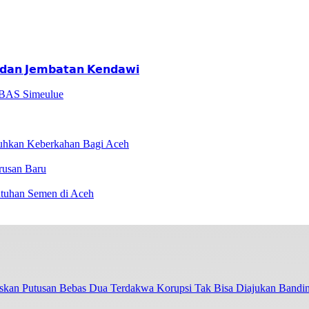
𝗮𝗻 𝗝𝗲𝗺𝗯𝗮𝘁𝗮𝗻 𝗞𝗲𝗻𝗱𝗮𝘄𝗶
 BAS Simeulue
hkan Keberkahan Bagi Aceh
rusan Baru
utuhan Semen di Aceh