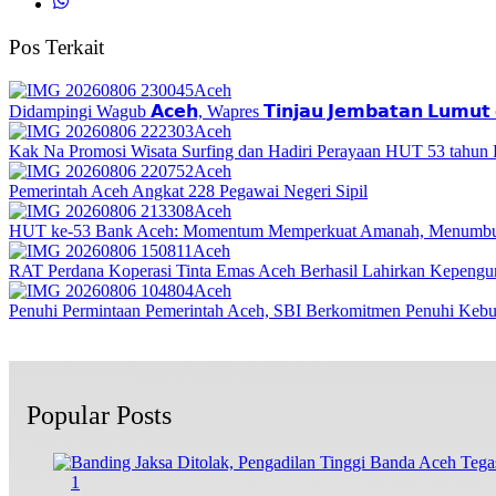
Pos Terkait
Aceh
Didampingi Wagub 𝗔𝗰𝗲𝗵, Wapres 𝗧𝗶𝗻𝗷𝗮𝘂 𝗝𝗲𝗺𝗯𝗮𝘁𝗮𝗻 𝗟𝘂𝗺𝘂𝘁 𝗱
Aceh
Kak Na Promosi Wisata Surfing dan Hadiri Perayaan HUT 53 tahun
Aceh
Pemerintah Aceh Angkat 228 Pegawai Negeri Sipil
Aceh
HUT ke-53 Bank Aceh: Momentum Memperkuat Amanah, Menumbu
Aceh
RAT Perdana Koperasi Tinta Emas Aceh Berhasil Lahirkan Kepengu
Aceh
Penuhi Permintaan Pemerintah Aceh, SBI Berkomitmen Penuhi Keb
Popular Posts
1