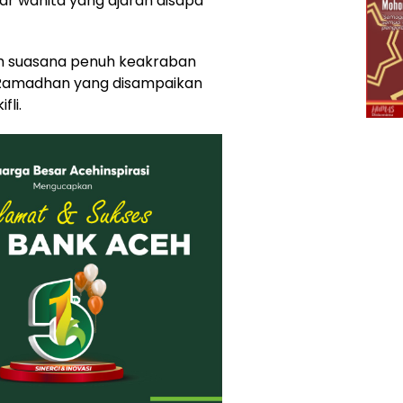
ar wanita yang ajaran disapa
m suasana penuh keakraban
ah Ramadhan yang disampaikan
fli.