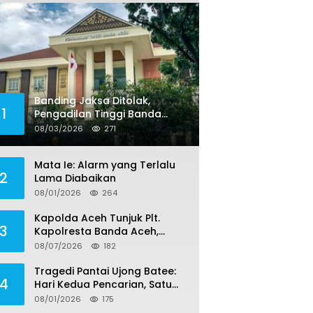
Banding Jaksa Ditolak,
1
Pengadilan Tinggi Banda
Aceh Tegaskan Putusan
08/03/2026
271
Bebas Dua Terdakwa Korupsi
Tak Bisa Diajukan Banding
Mata Ie: Alarm yang Terlalu
2
Lama Diabaikan
08/01/2026
264
Kapolda Aceh Tunjuk Plt.
3
Kapolresta Banda Aceh,
Kapolresta Definitif Jalani
08/07/2026
182
Pemeriksaan di Mabes Polri
Tragedi Pantai Ujong Batee:
4
Hari Kedua Pencarian, Satu
Remaja Ditemukan Meninggal,
08/01/2026
175
Tiga Korban Masih Dicari