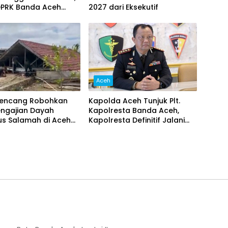
DPRK Banda Aceh
2027 dari Eksekutif
 Pemberantasan
a, Serta Penguatan
 Gampong
Aceh
Kencang Robohkan
Kapolda Aceh Tunjuk Plt.
engajian Dayah
Kapolresta Banda Aceh,
us Salamah di Aceh
Kapolresta Definitif Jalani
Pemeriksaan di Mabes Polri