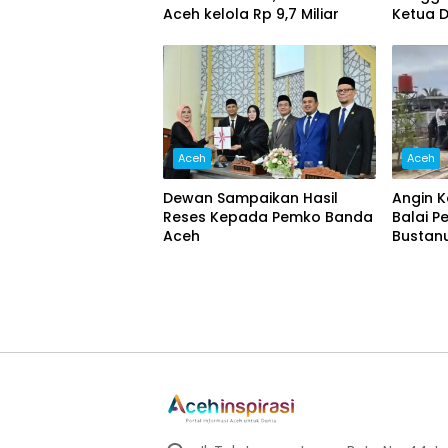
Aceh kelola Rp 9,7 Miliar‎
Ketua 
Dorong
Narkob
Peran
Aceh
Aceh
Dewan Sampaikan Hasil
Angin 
Reses Kepada Pemko Banda
Balai P
Aceh
Bustan
Besar