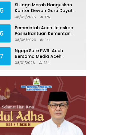
Si Jago Merah Hanguskan
5
Kantor Dewan Guru Dayah
Darul Halim di Aceh Besar
08/02/2026
175
Pemerintah Aceh Jelaskan
6
Posisi Bantuan Kementan
untuk Pemulihan Sawah dan
08/06/2026
141
Kebun
Ngopi Sore PWRI Aceh
7
Bersama Media Aceh
Inspirasi, Perkuat Silaturahmi
08/01/2026
124
dan Wariskan Pengalaman
Berharga