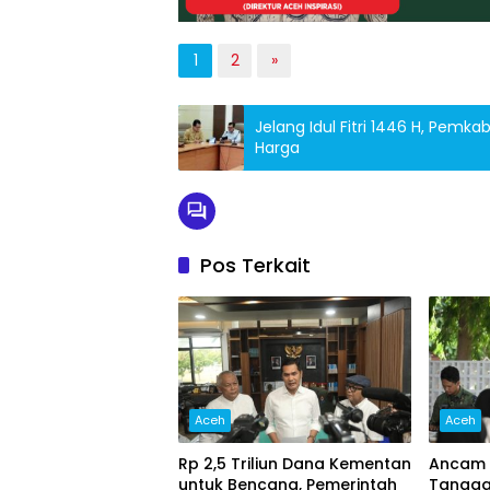
1
2
»
Jelang Idul Fitri 1446 H, Pemk
Harga
Pos Terkait
Aceh
Aceh
Rp 2,5 Triliun Dana Kementan
Ancam 
untuk Bencana, Pemerintah
Tangga 