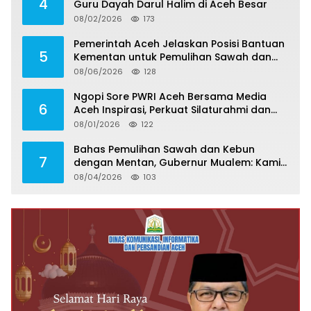
4
Guru Dayah Darul Halim di Aceh Besar
08/02/2026
173
Pemerintah Aceh Jelaskan Posisi Bantuan
5
Kementan untuk Pemulihan Sawah dan
Kebun
08/06/2026
128
Ngopi Sore PWRI Aceh Bersama Media
6
Aceh Inspirasi, Perkuat Silaturahmi dan
Wariskan Pengalaman Berharga
08/01/2026
122
Bahas Pemulihan Sawah dan Kebun
7
dengan Mentan, Gubernur Mualem: Kami
Butuh Dukungan Pak Menteri
08/04/2026
103