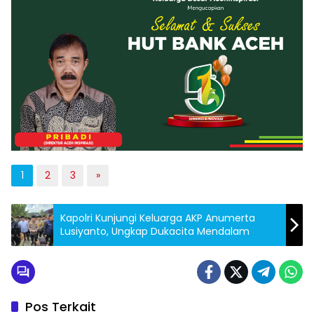
1
2
3
»
Kapolri Kunjungi Keluarga AKP Anumerta
Lusiyanto, Ungkap Dukacita Mendalam
Pos Terkait