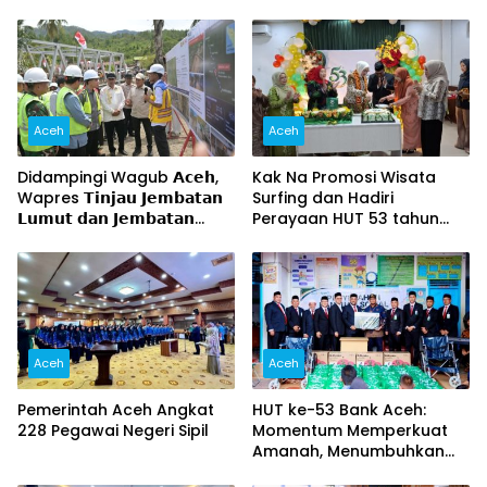
Aceh
Aceh
Didampingi Wagub 𝗔𝗰𝗲𝗵,
Kak Na Promosi Wisata
Wapres 𝗧𝗶𝗻𝗷𝗮𝘂 𝗝𝗲𝗺𝗯𝗮𝘁𝗮𝗻
Surfing dan Hadiri
𝗟𝘂𝗺𝘂𝘁 𝗱𝗮𝗻 𝗝𝗲𝗺𝗯𝗮𝘁𝗮𝗻
Perayaan HUT 53 tahun
𝗞𝗲𝗻𝗱𝗮𝘄𝗶
BAS Simeulue
Aceh
Aceh
Pemerintah Aceh Angkat
HUT ke-53 Bank Aceh:
228 Pegawai Negeri Sipil
Momentum Memperkuat
Amanah, Menumbuhkan
Keberkahan Bagi Aceh