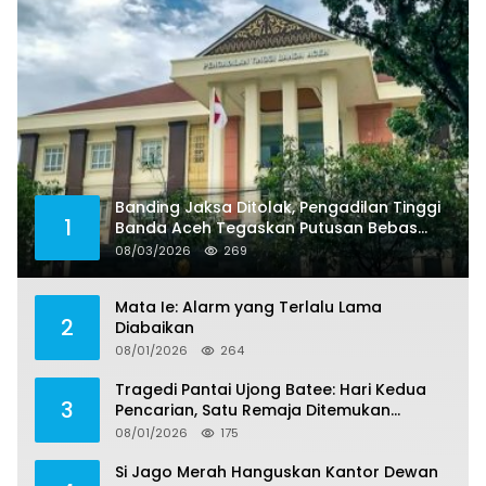
Banding Jaksa Ditolak, Pengadilan Tinggi
1
Banda Aceh Tegaskan Putusan Bebas
Dua Terdakwa Korupsi Tak Bisa Diajukan
08/03/2026
269
Banding
Mata Ie: Alarm yang Terlalu Lama
2
Diabaikan
08/01/2026
264
Tragedi Pantai Ujong Batee: Hari Kedua
3
Pencarian, Satu Remaja Ditemukan
Meninggal, Tiga Korban Masih Dicari
08/01/2026
175
Si Jago Merah Hanguskan Kantor Dewan