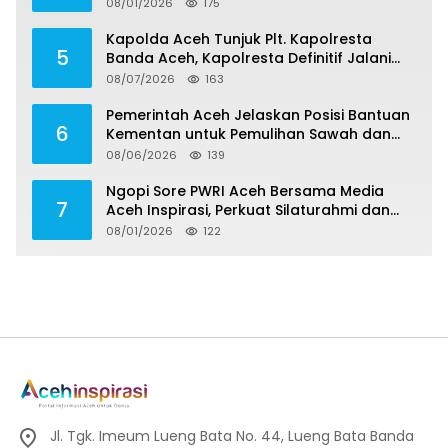
Meninggal, Tiga Korban Masih Dicari
08/01/2026
175
Kapolda Aceh Tunjuk Plt. Kapolresta
5
Banda Aceh, Kapolresta Definitif Jalani
Pemeriksaan di Mabes Polri
08/07/2026
163
Pemerintah Aceh Jelaskan Posisi Bantuan
6
Kementan untuk Pemulihan Sawah dan
Kebun
08/06/2026
139
Ngopi Sore PWRI Aceh Bersama Media
7
Aceh Inspirasi, Perkuat Silaturahmi dan
Wariskan Pengalaman Berharga
08/01/2026
122
Jl. Tgk. Imeum Lueng Bata No. 44, Lueng Bata Banda