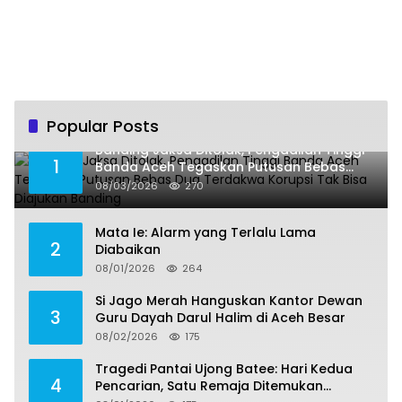
Popular Posts
Banding Jaksa Ditolak, Pengadilan Tinggi
1
Banda Aceh Tegaskan Putusan Bebas
Dua Terdakwa Korupsi Tak Bisa Diajukan
08/03/2026
270
Banding
Mata Ie: Alarm yang Terlalu Lama
2
Diabaikan
08/01/2026
264
Si Jago Merah Hanguskan Kantor Dewan
3
Guru Dayah Darul Halim di Aceh Besar
08/02/2026
175
Tragedi Pantai Ujong Batee: Hari Kedua
4
Pencarian, Satu Remaja Ditemukan