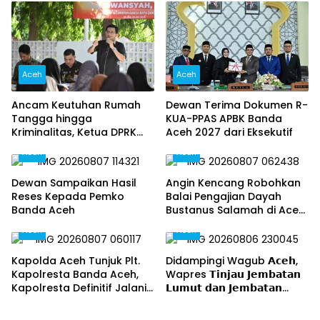
Aceh
Aceh
Ancam Keutuhan Rumah
Dewan Terima Dokumen R-
Tangga hingga
KUA-PPAS APBK Banda
Kriminalitas, Ketua DPRK
Aceh 2027 dari Eksekutif
Banda Aceh Dorong
Aceh
Aceh
Pemberantasan Narkoba,
Serta Penguatan Peran
Dewan Sampaikan Hasil
Angin Kencang Robohkan
Gampong
Reses Kepada Pemko
Balai Pengajian Dayah
Banda Aceh
Bustanus Salamah di Aceh
Besar
Aceh
Aceh
Kapolda Aceh Tunjuk Plt.
Didampingi Wagub 𝗔𝗰𝗲𝗵,
Kapolresta Banda Aceh,
Wapres 𝗧𝗶𝗻𝗷𝗮𝘂 𝗝𝗲𝗺𝗯𝗮𝘁𝗮𝗻
Kapolresta Definitif Jalani
𝗟𝘂𝗺𝘂𝘁 𝗱𝗮𝗻 𝗝𝗲𝗺𝗯𝗮𝘁𝗮𝗻
Pemeriksaan di Mabes Polri
𝗞𝗲𝗻𝗱𝗮𝘄𝗶