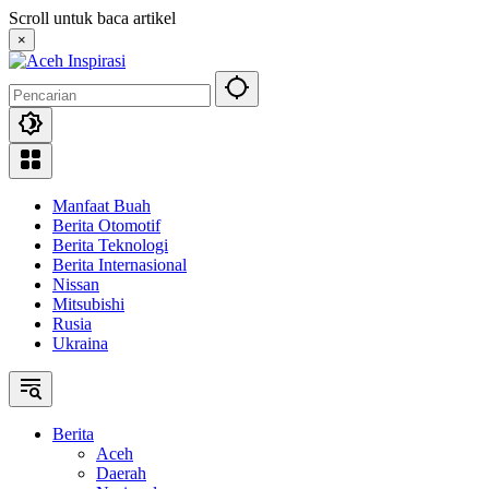
Langsung
Scroll untuk baca artikel
ke
×
konten
Manfaat Buah
Berita Otomotif
Berita Teknologi
Berita Internasional
Nissan
Mitsubishi
Rusia
Ukraina
Berita
Aceh
Daerah