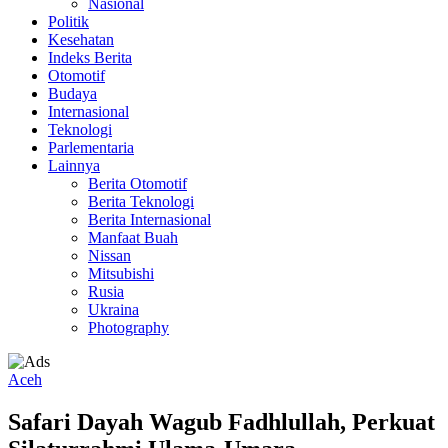
Nasional
Politik
Kesehatan
Indeks Berita
Otomotif
Budaya
Internasional
Teknologi
Parlementaria
Lainnya
Berita Otomotif
Berita Teknologi
Berita Internasional
Manfaat Buah
Nissan
Mitsubishi
Rusia
Ukraina
Photography
Aceh
Safari Dayah Wagub Fadhlullah, Perkuat