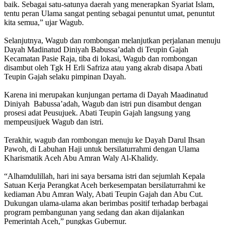
baik. Sebagai satu-satunya daerah yang menerapkan Syariat Islam,
tentu peran Ulama sangat penting sebagai penuntut umat, penuntut
kita semua,” ujar Wagub.
Selanjutnya, Wagub dan rombongan melanjutkan perjalanan menuju
Dayah Madinatud Diniyah Babussa’adah di Teupin Gajah
Kecamatan Pasie Raja, tiba di lokasi, Wagub dan rombongan
disambut oleh Tgk H Erli Safriza atau yang akrab disapa Abati
Teupin Gajah selaku pimpinan Dayah.
Karena ini merupakan kunjungan pertama di Dayah Maadinatud
Diniyah Babussa’adah, Wagub dan istri pun disambut dengan
prosesi adat Peusujuek. Abati Teupin Gajah langsung yang
mempeusijuek Wagub dan istri.
Terakhir, wagub dan rombongan menuju ke Dayah Darul Ihsan
Pawoh, di Labuhan Haji untuk bersilaturrahmi dengan Ulama
Kharismatik Aceh Abu Amran Waly Al-Khalidy.
“Alhamdulillah, hari ini saya bersama istri dan sejumlah Kepala
Satuan Kerja Perangkat Aceh berkesempatan bersilaturrahmi ke
kediaman Abu Amran Waly, Abati Teupin Gajah dan Abu Cut.
Dukungan ulama-ulama akan berimbas positif terhadap berbagai
program pembangunan yang sedang dan akan dijalankan
Pemerintah Aceh,” pungkas Gubernur.