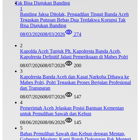
1
Banding Jaksa Ditolak, Pengadilan Tinggi Banda Aceh
Tegaskan Putusan Bebas Dua Terdakwa Korupsi Tak
Bisa Diajukan Banding
08/03/2026
08/03/2026
274
2
Kapolda Aceh Tunjuk Plt. Kapolresta Banda Aceh,
Kapolresta Definitif Jalani Pemeriksaan di Mabes Polri
08/07/2026
08/07/2026
200
3
Kapolresta Banda Aceh dan Kasat Narkoba Dibawa ke
Mabes Polri, Polri Tegaskan Proses Berjalan Profesional
dan Transparan
08/07/2026
08/07/2026
147
4
Pemerintah Aceh Jelaskan Posisi Bantuan Kementan
untuk Pemulihan Sawah dan Kebun
08/06/2026
08/06/2026
145
5
Bahas Pemulihan Sawah dan Kebun dengan Mentan,
Gubernur Mualem: Kami Butuh Dukungan Pak Menteri