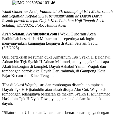
Wakil Gubernur Aceh, Fadhlullah SE didampingi Istri Mukarramah
dan Sejumlah Kepala SKPA bersilaturrahmi ke Dayah Darul
Ihsanb pawoh di tepin Gajah Kec. Labuhan Haji Tengah Aceh
Selatan, )3/5/2025). Foto: Humas Aceh
Aceh Selatan, Acehinspirasi.com
l Wakil Gubernur Aceh
Fadhlullah beserta Istri Mukarramah, sepertinya tak ingin
menyianyiakan kunjungan kerjanya di Aceh Selatan, Sabtu
(3/5/2025).
Usai bertakziah ke rumah duka Almarhum Tgk Syekh H Baidhawi
Adnan bin Tgk Syekh H Adnan Mahmud, atau yang akrab disapa
Abati Bakongan di komplek Dayah Ashabul Yamin, Wagub dan
rombongan bertolak ke Dayah Darurrahmah, di Gampong Kota
Fajar Kecamatan Kluet Tengah.
Tiba di lokasi Wagub, istri dan rombongan disambut pimpinan
Dayah Tgk H Hijratuddin atau akrab disapa Abu Cut. Wagub dan
rombongan selanjutnya berziarah ke makam Syaikh H Muhammad
Hasbi bin Tgk H Nyak Diwa, yang berada di dalam komplek
dayah.
“Silaturrahmi Ulama dan Umara harus benar-benar terjaga dengan