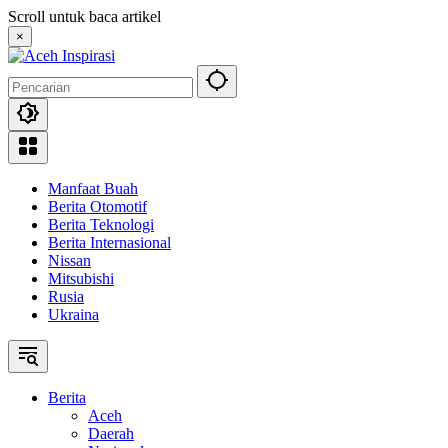
Langsung
Scroll untuk baca artikel
ke
×
konten
Manfaat Buah
Berita Otomotif
Berita Teknologi
Berita Internasional
Nissan
Mitsubishi
Rusia
Ukraina
Berita
Aceh
Daerah