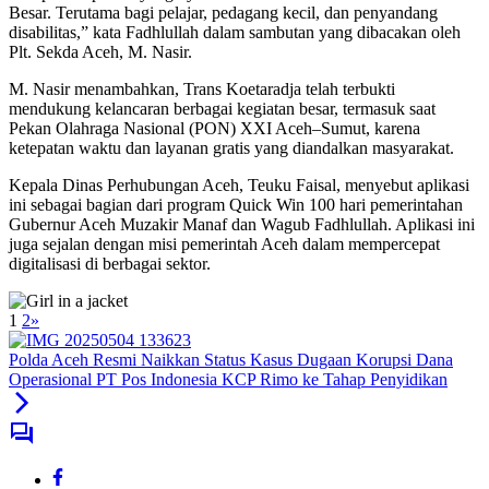
Besar. Terutama bagi pelajar, pedagang kecil, dan penyandang
disabilitas,” kata Fadhlullah dalam sambutan yang dibacakan oleh
Plt. Sekda Aceh, M. Nasir.
M. Nasir menambahkan, Trans Koetaradja telah terbukti
mendukung kelancaran berbagai kegiatan besar, termasuk saat
Pekan Olahraga Nasional (PON) XXI Aceh–Sumut, karena
ketepatan waktu dan layanan gratis yang diandalkan masyarakat.
Kepala Dinas Perhubungan Aceh, Teuku Faisal, menyebut aplikasi
ini sebagai bagian dari program Quick Win 100 hari pemerintahan
Gubernur Aceh Muzakir Manaf dan Wagub Fadhlullah. Aplikasi ini
juga sejalan dengan misi pemerintah Aceh dalam mempercepat
digitalisasi di berbagai sektor.
1
2
»
Polda Aceh Resmi Naikkan Status Kasus Dugaan Korupsi Dana
Operasional PT Pos Indonesia KCP Rimo ke Tahap Penyidikan