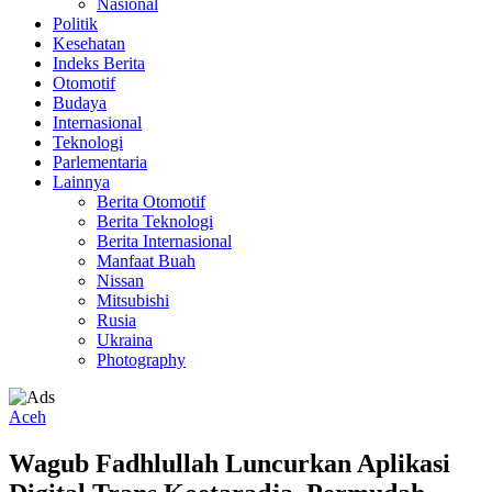
Nasional
Politik
Kesehatan
Indeks Berita
Otomotif
Budaya
Internasional
Teknologi
Parlementaria
Lainnya
Berita Otomotif
Berita Teknologi
Berita Internasional
Manfaat Buah
Nissan
Mitsubishi
Rusia
Ukraina
Photography
Aceh
Wagub Fadhlullah Luncurkan Aplikasi