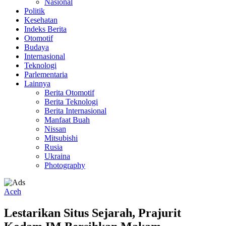
Nasional
Politik
Kesehatan
Indeks Berita
Otomotif
Budaya
Internasional
Teknologi
Parlementaria
Lainnya
Berita Otomotif
Berita Teknologi
Berita Internasional
Manfaat Buah
Nissan
Mitsubishi
Rusia
Ukraina
Photography
Aceh
Lestarikan Situs Sejarah, Prajurit