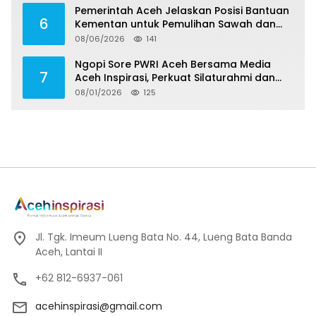
Pemerintah Aceh Jelaskan Posisi Bantuan
6
Kementan untuk Pemulihan Sawah dan
Kebun
08/06/2026
141
Ngopi Sore PWRI Aceh Bersama Media
7
Aceh Inspirasi, Perkuat Silaturahmi dan
Wariskan Pengalaman Berharga
08/01/2026
125
Jl. Tgk. Imeum Lueng Bata No. 44, Lueng Bata Banda
Aceh, Lantai II
+62 812-6937-061
acehinspirasi@gmail.com