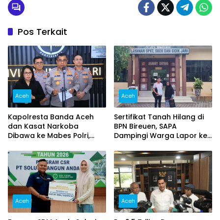
Pos Terkait
Aceh
Aceh
Kapolresta Banda Aceh
Sertifikat Tanah Hilang di
dan Kasat Narkoba
BPN Bireuen, SAPA
Dibawa ke Mabes Polri,
Dampingi Warga Lapor ke
Polri Tegaskan Proses
Polisi
Berjalan Profesional dan
Transparan
Aceh
Aceh