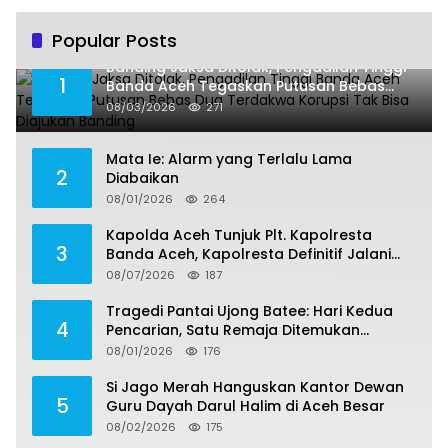
Popular Posts
Banding Jaksa Ditolak, Pengadilan Tinggi
1
Banda Aceh Tegaskan Putusan Bebas
Dua Terdakwa Korupsi Tak Bisa Diajukan
08/03/2026
271
Banding
Mata Ie: Alarm yang Terlalu Lama
2
Diabaikan
08/01/2026
264
Kapolda Aceh Tunjuk Plt. Kapolresta
3
Banda Aceh, Kapolresta Definitif Jalani
Pemeriksaan di Mabes Polri
08/07/2026
187
Tragedi Pantai Ujong Batee: Hari Kedua
4
Pencarian, Satu Remaja Ditemukan
Meninggal, Tiga Korban Masih Dicari
08/01/2026
176
Si Jago Merah Hanguskan Kantor Dewan
5
Guru Dayah Darul Halim di Aceh Besar
08/02/2026
175