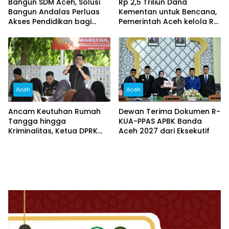
Bangun SDM Aceh, Solusi
Rp 2,5 Triliun Dana
Bangun Andalas Perluas
Kementan untuk Bencana,
Akses Pendidikan bagi
Pemerintah Aceh kelola Rp
5.500 Pelajar
9,7 Miliar‎
Aceh
Aceh
Ancam Keutuhan Rumah
Dewan Terima Dokumen R-
Tangga hingga
KUA-PPAS APBK Banda
Kriminalitas, Ketua DPRK
Aceh 2027 dari Eksekutif
Banda Aceh Dorong
Pemberantasan Narkoba,
Serta Penguatan Peran
Gampong