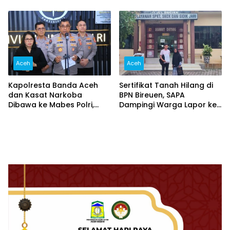
Provokasi
Pererat Sinergi dan
Kolaborasi
Aceh
Aceh
Kapolresta Banda Aceh
Sertifikat Tanah Hilang di
dan Kasat Narkoba
BPN Bireuen, SAPA
Dibawa ke Mabes Polri,
Dampingi Warga Lapor ke
Polri Tegaskan Proses
Polisi
Berjalan Profesional dan
Transparan