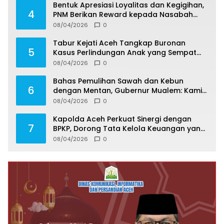
Bentuk Apresiasi Loyalitas dan Kegigihan,
4
PNM Berikan Reward kepada Nasabah
Mekaar dan ULaMM di Gayo Lues
08/04/2026
0
Tabur Kejati Aceh Tangkap Buronan
5
Kasus Perlindungan Anak yang Sempat
Kabur, Diciduk di Langkat
08/04/2026
0
Bahas Pemulihan Sawah dan Kebun
6
dengan Mentan, Gubernur Mualem: Kami
Butuh Dukungan Pak Menteri
08/04/2026
0
Kapolda Aceh Perkuat Sinergi dengan
7
BPKP, Dorong Tata Kelola Keuangan yang
Transparan dan Akuntabel
08/04/2026
0