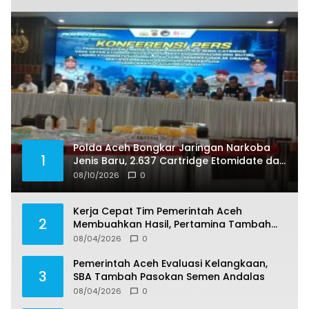
Polda Aceh Bongkar Jaringan Narkoba
1
Jenis Baru, 2.637 Cartridge Etomidate dan
50 Ribu Ekstasi Disita
08/10/2026
0
Kerja Cepat Tim Pemerintah Aceh
2
Membuahkan Hasil, Pertamina Tambah
Penyaluran BBM untuk Aceh
08/04/2026
0
Pemerintah Aceh Evaluasi Kelangkaan,
3
SBA Tambah Pasokan Semen Andalas
08/04/2026
0