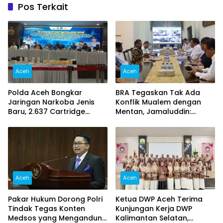
Pos Terkait
Aceh
Aceh
Polda Aceh Bongkar
BRA Tegaskan Tak Ada
Jaringan Narkoba Jenis
Konflik Mualem dengan
Baru, 2.637 Cartridge
Mentan, Jamaluddin:
Etomidate dan 50 Ribu
Jangan Potong Informasi
Ekstasi Disita
Pertemuan
Aceh
Aceh
Pakar Hukum Dorong Polri
Ketua DWP Aceh Terima
Tindak Tegas Konten
Kunjungan Kerja DWP
Medsos yang Mengandung
Kalimantan Selatan,