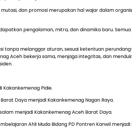
utasi, dan promosi merupakan hal wajar dalam organisa
endapatkan pengalaman, mitra, dan dinamika baru. Semu
vasi tanpa melanggar aturan, sesuai ketentuan perunda
menag Aceh bekerja sama, menjaga integritas, dan mendu
iden.
i Kakankemenag Pidie.
h Barat Daya menjadi Kakankemenag Nagan Raya.
ssalam menjadi Kakankemenag Aceh Barat Daya.
embelajaran Ahli Muda Bidang PD Pontren Kanwil menjad