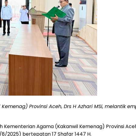
menag) Provinsi Aceh, Drs H Azhari MSi, melantik empa
h Kementerian Agama (Kakanwil Kemenag) Provinsi Aceh, D
11/8/2025) bertepatan 17 Shafar 1447 H.