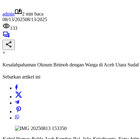
admin
2 min baca
08/13/2025
08/13/2025
133
×
Kesalahpahaman Oknum Brimob dengan Warga di Aceh Utara Sudah
Sebarkan artikel ini
Kabid Humas Polda Aceh Kombes Pol. Joko Krisdiyanto. Foto: Ist