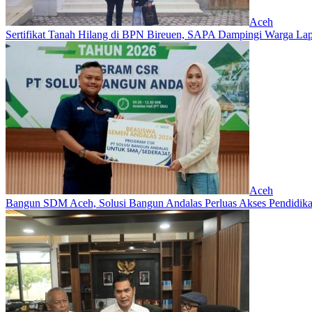
Aceh
Sertifikat Tanah Hilang di BPN Bireuen, SAPA Dampingi Warga Lapo
Aceh
Bangun SDM Aceh, Solusi Bangun Andalas Perluas Akses Pendidikan