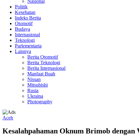
Nasional
Politik
Kesehatan
Indeks Berita
Otomotif
Budaya
Internasional
Teknologi
Parlementaria
Lainnya
Berita Otomotif
Berita Teknologi
Berita Internasional
Manfaat Buah
Nissan
Mitsubishi
Rusia
Ukraina
Photography
Aceh
Kesalahpahaman Oknum Brimob dengan Wa