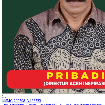
1
2
»
Tiga Tersangka Korupsi Program PSR di Aceh Jaya Resmi Ditahan