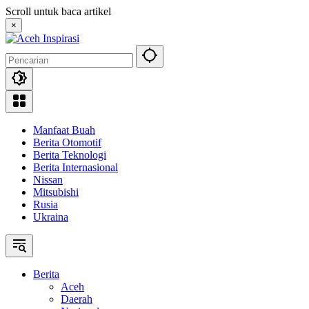
Langsung
Scroll untuk baca artikel
ke
×
konten
Manfaat Buah
Berita Otomotif
Berita Teknologi
Berita Internasional
Nissan
Mitsubishi
Rusia
Ukraina
Berita
Aceh
Daerah