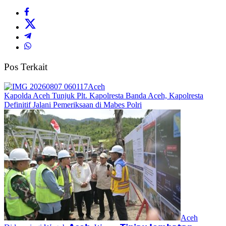
Pos Terkait
Aceh
Kapolda Aceh Tunjuk Plt. Kapolresta Banda Aceh, Kapolresta
Definitif Jalani Pemeriksaan di Mabes Polri
Aceh