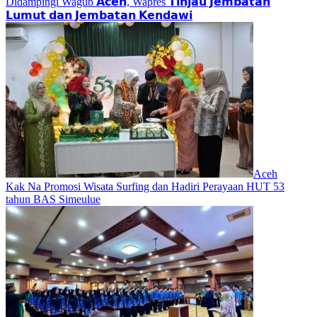
Didampingi Wagub 𝗔𝗰𝗲𝗵, Wapres 𝗧𝗶𝗻𝗷𝗮𝘂 𝗝𝗲𝗺𝗯𝗮𝘁𝗮𝗻
𝗟𝘂𝗺𝘂𝘁 𝗱𝗮𝗻 𝗝𝗲𝗺𝗯𝗮𝘁𝗮𝗻 𝗞𝗲𝗻𝗱𝗮𝘄𝗶
Aceh
Kak Na Promosi Wisata Surfing dan Hadiri Perayaan HUT 53
tahun BAS Simeulue