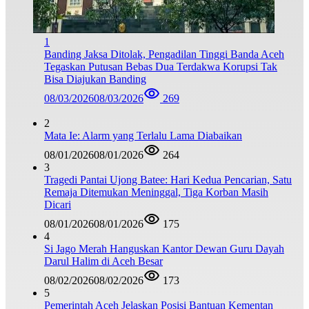
1
Banding Jaksa Ditolak, Pengadilan Tinggi Banda Aceh
Tegaskan Putusan Bebas Dua Terdakwa Korupsi Tak
Bisa Diajukan Banding
08/03/2026
08/03/2026
269
2
Mata Ie: Alarm yang Terlalu Lama Diabaikan
08/01/2026
08/01/2026
264
3
Tragedi Pantai Ujong Batee: Hari Kedua Pencarian, Satu
Remaja Ditemukan Meninggal, Tiga Korban Masih
Dicari
08/01/2026
08/01/2026
175
4
Si Jago Merah Hanguskan Kantor Dewan Guru Dayah
Darul Halim di Aceh Besar
08/02/2026
08/02/2026
173
5
Pemerintah Aceh Jelaskan Posisi Bantuan Kementan