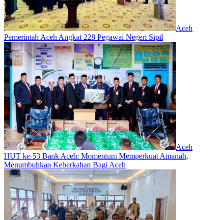
Aceh
Pemerintah Aceh Angkat 228 Pegawai Negeri Sipil
Aceh
HUT ke-53 Bank Aceh: Momentum Memperkuat Amanah,
Menumbuhkan Keberkahan Bagi Aceh