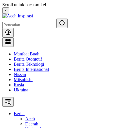
Langsung
Scroll untuk baca artikel
ke
×
konten
Manfaat Buah
Berita Otomotif
Berita Teknologi
Berita Internasional
Nissan
Mitsubishi
Rusia
Ukraina
Berita
Aceh
Daerah