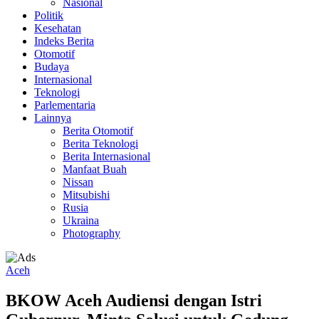
Nasional
Politik
Kesehatan
Indeks Berita
Otomotif
Budaya
Internasional
Teknologi
Parlementaria
Lainnya
Berita Otomotif
Berita Teknologi
Berita Internasional
Manfaat Buah
Nissan
Mitsubishi
Rusia
Ukraina
Photography
Aceh
BKOW Aceh Audiensi dengan Istri