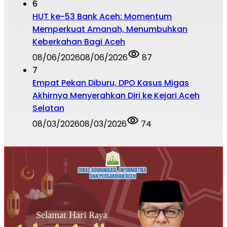
6
HUT ke-53 Bank Aceh: Momentum
Memperkuat Amanah, Menumbuhkan
Keberkahan Bagi Aceh
08/06/2026
08/06/2026
87
7
Empat Pekan Diburu, DPO Kasus Migas
Akhirnya Menyerahkan Diri ke Kejari Aceh
Selatan
08/03/2026
08/03/2026
74