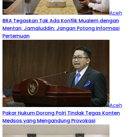
Aceh
BRA Tegaskan Tak Ada Konflik Mualem dengan
Mentan, Jamaluddin: Jangan Potong Informasi
Pertemuan
Aceh
Pakar Hukum Dorong Polri Tindak Tegas Konten
Medsos yang Mengandung Provokasi