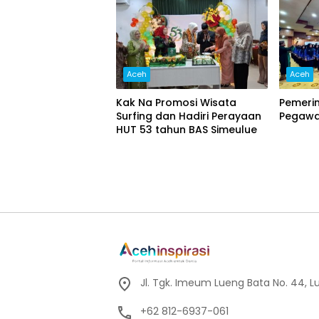
Aceh
Aceh
Kak Na Promosi Wisata
Pemeri
Surfing dan Hadiri Perayaan
Pegawai
HUT 53 tahun BAS Simeulue
Jl. Tgk. Imeum Lueng Bata No. 44, L
+62 812-6937-061