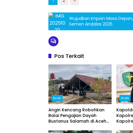
1
2
»
Wujudkan Impian Masa Depan, 
Semen Andalas 2025
Pos Terkait
Aceh
Aceh
Angin Kencang Robohkan
Kapolda
Balai Pengajian Dayah
Kapolr
Bustanus Salamah di Aceh
Kapolre
Besar
Pemerik