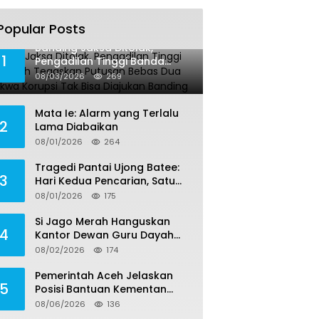
Popular Posts
Banding Jaksa Ditolak,
1
Pengadilan Tinggi Banda
Aceh Tegaskan Putusan
08/03/2026
269
Bebas Dua Terdakwa Korupsi
Tak Bisa Diajukan Banding
Mata Ie: Alarm yang Terlalu
2
Lama Diabaikan
08/01/2026
264
Tragedi Pantai Ujong Batee:
3
Hari Kedua Pencarian, Satu
Remaja Ditemukan Meninggal,
08/01/2026
175
Tiga Korban Masih Dicari
Si Jago Merah Hanguskan
4
Kantor Dewan Guru Dayah
Darul Halim di Aceh Besar
08/02/2026
174
Pemerintah Aceh Jelaskan
5
Posisi Bantuan Kementan
untuk Pemulihan Sawah dan
08/06/2026
136
Kebun