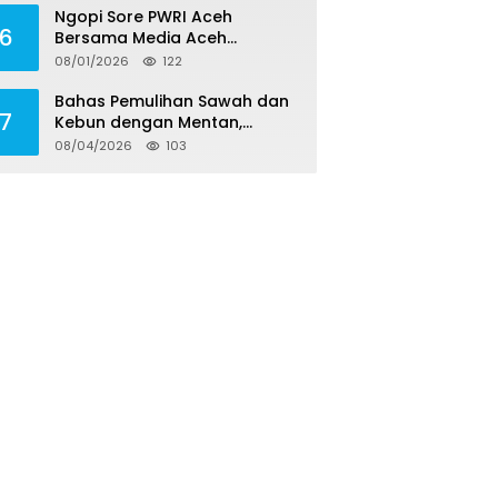
Ngopi Sore PWRI Aceh
6
Bersama Media Aceh
Inspirasi, Perkuat Silaturahmi
08/01/2026
122
dan Wariskan Pengalaman
Berharga
Bahas Pemulihan Sawah dan
7
Kebun dengan Mentan,
Gubernur Mualem: Kami
08/04/2026
103
Butuh Dukungan Pak Menteri