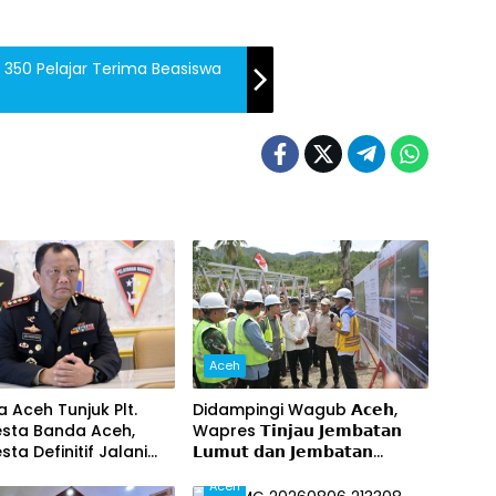
350 Pelajar Terima Beasiswa
Aceh
 Aceh Tunjuk Plt.
Didampingi Wagub 𝗔𝗰𝗲𝗵,
esta Banda Aceh,
Wapres 𝗧𝗶𝗻𝗷𝗮𝘂 𝗝𝗲𝗺𝗯𝗮𝘁𝗮𝗻
sta Definitif Jalani
𝗟𝘂𝗺𝘂𝘁 𝗱𝗮𝗻 𝗝𝗲𝗺𝗯𝗮𝘁𝗮𝗻
saan di Mabes Polri
𝗞𝗲𝗻𝗱𝗮𝘄𝗶
Aceh