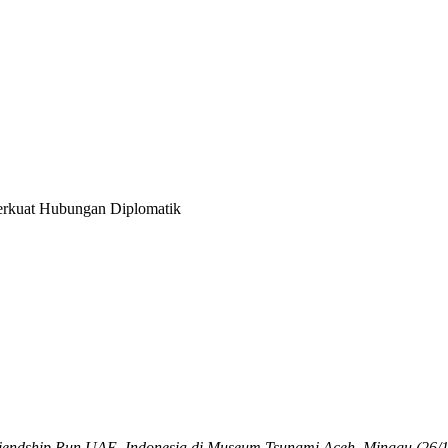
erkuat Hubungan Diplomatik
 Friendship Run UAE–Indonesia di Museum Tsunami Aceh, Minggu (26/