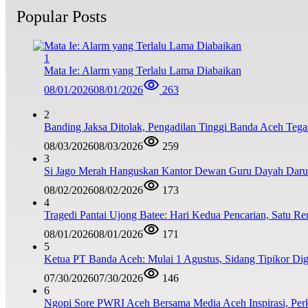
Popular Posts
1
Mata Ie: Alarm yang Terlalu Lama Diabaikan
08/01/2026
08/01/2026
263
2
Banding Jaksa Ditolak, Pengadilan Tinggi Banda Aceh Teg
08/03/2026
08/03/2026
259
3
Si Jago Merah Hanguskan Kantor Dewan Guru Dayah Darul
08/02/2026
08/02/2026
173
4
Tragedi Pantai Ujong Batee: Hari Kedua Pencarian, Satu R
08/01/2026
08/01/2026
171
5
Ketua PT Banda Aceh: Mulai 1 Agustus, Sidang Tipikor Dig
07/30/2026
07/30/2026
146
6
Ngopi Sore PWRI Aceh Bersama Media Aceh Inspirasi, Perk