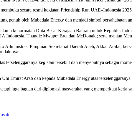
, membuka secara resmi kegiatan Friendship Run UAE–Indonesia 2025
didukung penuh oleh Mubadala Energy dan menjadi simbol persahabatan 
ri tamu kehormatan Duta Besar Kerajaan Bahrain untuk Republik Indon
Indonesia, Thandie Mwape; Brendan McDonald; serta mantan Menteri 
iro Administrasi Pimpinan Sekretariat Daerah Aceh, Akkar Arafat, ber
n lainnya.
as terselenggaranya kegiatan tersebut dan menyebutnya sebagai mom
Uni Emirat Arab dan kepada Mubadala Energy atas terselenggaranya ac
, tetapi juga bagian dari diplomasi masyarakat yang memperkuat kerja s
Rusak