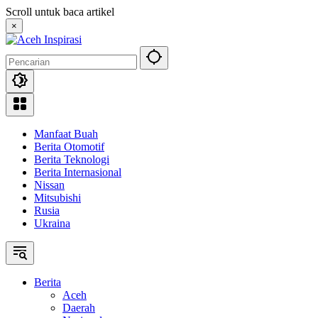
Langsung
Scroll untuk baca artikel
ke
×
konten
Manfaat Buah
Berita Otomotif
Berita Teknologi
Berita Internasional
Nissan
Mitsubishi
Rusia
Ukraina
Berita
Aceh
Daerah