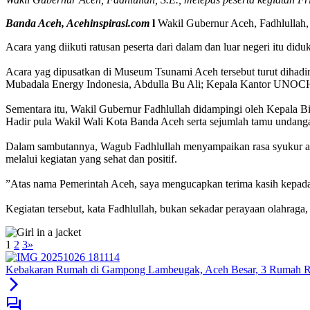
Banda Aceh, Acehinspirasi.com
l
Wakil Gubernur Aceh, Fadhlullah
Acara yang diikuti ratusan peserta dari dalam dan luar negeri itu 
‎Acara yag dipusatkan di Museum Tsunami Aceh tersebut turut dihadi
Mubadala Energy Indonesia, Abdulla Bu Ali; Kepala Kantor UNOCHA 
‎Sementara itu, Wakil Gubernur Fadhlullah didampingi oleh Kepala B
Hadir pula Wakil Wali Kota Banda Aceh serta sejumlah tamu undanga
‎Dalam sambutannya, Wagub Fadhlullah menyampaikan rasa syukur at
melalui kegiatan yang sehat dan positif.
‎”Atas nama Pemerintah Aceh, saya mengucapkan terima kasih kepada 
‎Kegiatan tersebut, kata Fadhlullah, bukan sekadar perayaan olahraga
1
2
3
»
Kebakaran Rumah di Gampong Lambeugak, Aceh Besar, 3 Rumah 