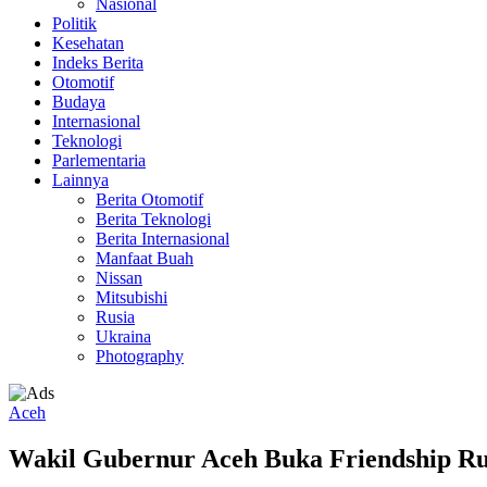
Nasional
Politik
Kesehatan
Indeks Berita
Otomotif
Budaya
Internasional
Teknologi
Parlementaria
Lainnya
Berita Otomotif
Berita Teknologi
Berita Internasional
Manfaat Buah
Nissan
Mitsubishi
Rusia
Ukraina
Photography
Aceh
Wakil Gubernur Aceh Buka Friendship Ru