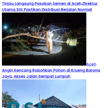
Tinjau Langsung Pasokan Semen di Aceh,Direktur
Utama SIG Pastikan Distribusi Berjalan Normal
Aceh
Angin Kencang Robohkan Pohon di Krueng Barona
Jaya, Akses Jalan Sempat Lumpuh