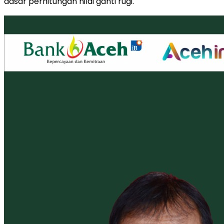
dasar perhitungan nilai ganti rugi.