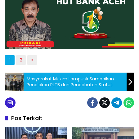
1
2
»
Masyarakat Mukim Lampuuk Sampaikan
Penolakan PLTB dan Pencabutan Status
Hutan Lindung ke DPD RI
Pos Terkait