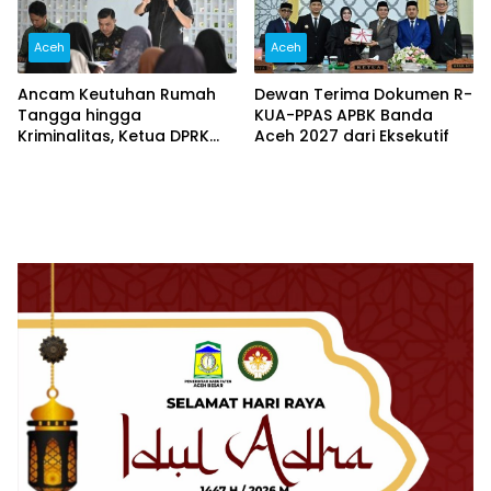
Aceh
Aceh
Ancam Keutuhan Rumah
Dewan Terima Dokumen R-
Tangga hingga
KUA-PPAS APBK Banda
Kriminalitas, Ketua DPRK
Aceh 2027 dari Eksekutif
Banda Aceh Dorong
Pemberantasan Narkoba,
Serta Penguatan Peran
Gampong