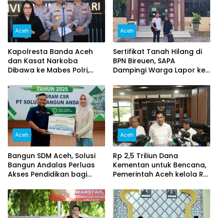
Aceh
Aceh
Kapolresta Banda Aceh
Sertifikat Tanah Hilang di
dan Kasat Narkoba
BPN Bireuen, SAPA
Dibawa ke Mabes Polri,
Dampingi Warga Lapor ke
Polri Tegaskan Proses
Polisi
Berjalan Profesional dan
Transparan
Aceh
Aceh
Bangun SDM Aceh, Solusi
Rp 2,5 Triliun Dana
Bangun Andalas Perluas
Kementan untuk Bencana,
Akses Pendidikan bagi
Pemerintah Aceh kelola Rp
5.500 Pelajar
9,7 Miliar‎