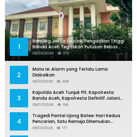
Banding Jaksa Ditolak, Pengadilan Tinggi
1
Banda Aceh Tegaskan Putusan Bebas
Dua Terdakwa Korupsi Tak Bisa Diajukan
08/03/2026
272
Banding
Mata Ie: Alarm yang Terlalu Lama
2
Diabaikan
08/01/2026
268
Kapolda Aceh Tunjuk Plt. Kapolresta
3
Banda Aceh, Kapolresta Definitif Jalani
Pemeriksaan di Mabes Polri
08/07/2026
196
Tragedi Pantai Ujong Batee: Hari Kedua
4
Pencarian, Satu Remaja Ditemukan
Meninggal, Tiga Korban Masih Dicari
08/01/2026
177