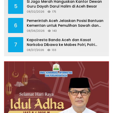
Si Jago Merah Hanguskan Kantor Dewan
5
Guru Dayah Darul Halim di Aceh Besar
08/02/2026
175
Pemerintah Aceh Jelaskan Posisi Bantuan
6
Kementan untuk Pemulihan Sawah dan
Kebun
08/06/2026
143
Kapolresta Banda Aceh dan Kasat
7
Narkoba Dibawa ke Mabes Polri, Polri
Tegaskan Proses Berjalan Profesional dan
08/07/2026
133
Transparan