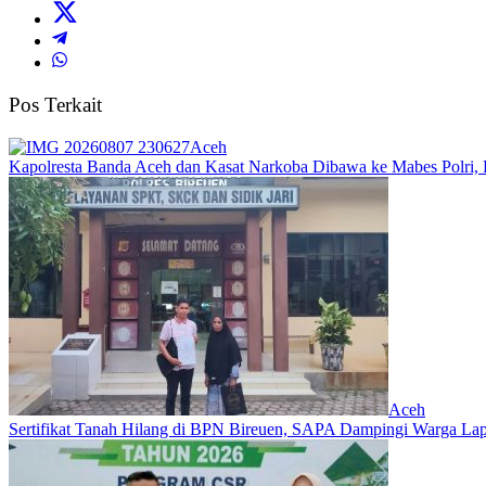
Pos Terkait
Aceh
Kapolresta Banda Aceh dan Kasat Narkoba Dibawa ke Mabes Polri, Po
Aceh
Sertifikat Tanah Hilang di BPN Bireuen, SAPA Dampingi Warga Lapo