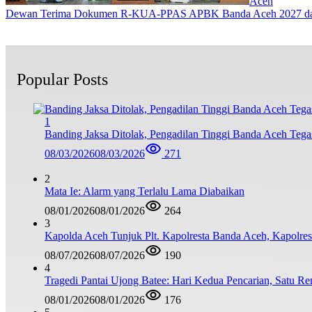
Aceh
Dewan Terima Dokumen R-KUA-PPAS APBK Banda Aceh 2027 dari
Popular Posts
1
Banding Jaksa Ditolak, Pengadilan Tinggi Banda Aceh Teg
08/03/2026
08/03/2026
271
2
Mata Ie: Alarm yang Terlalu Lama Diabaikan
08/01/2026
08/01/2026
264
3
Kapolda Aceh Tunjuk Plt. Kapolresta Banda Aceh, Kapolresta
08/07/2026
08/07/2026
190
4
Tragedi Pantai Ujong Batee: Hari Kedua Pencarian, Satu R
08/01/2026
08/01/2026
176