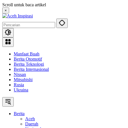
Langsung
Scroll untuk baca artikel
ke
×
konten
Manfaat Buah
Berita Otomotif
Berita Teknologi
Berita Internasional
Nissan
Mitsubishi
Rusia
Ukraina
Berita
Aceh
Daerah