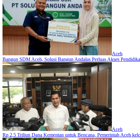
Aceh
Bangun SDM Aceh, Solusi Bangun Andalas Perluas Akses Pendidikan
Aceh
Rp 2,5 Triliun Dana Kementan untuk Bencana, Pemerintah Aceh kelol