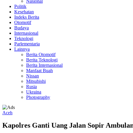
Nasional
Politik
Kesehatan
Indeks Berita
Otomotif
Budaya
Internasional
Teknologi
Parlementaria
Lainnya
Berita Otomotif
Berita Teknologi
Berita Internasional
Manfaat Buah
Nissan
Mitsubishi
Rusia
Ukraina
Photography
Aceh
Kapolres Ganti Uang Jalan Sopir Ambulan