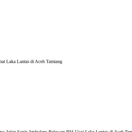
bat Laka Lantas di Aceh Tamiang
ng Jalan Sopir Ambulans Relawan PAS Usai Laka Lantas di Aceh Tam