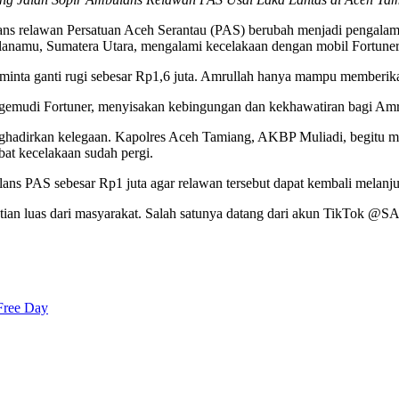
ans relawan Persatuan Aceh Serantau (PAS) berubah menjadi pengalam
lanamu, Sumatera Utara, mengalami kecelakaan dengan mobil Fortune
ta ganti rugi sebesar Rp1,6 juta. Amrullah hanya mampu memberikan 
engemudi Fortuner, menyisakan kebingungan dan kekhawatiran bagi Amru
menghadirkan kelegaan. Kapolres Aceh Tamiang, AKBP Muliadi, begitu m
at kecelakaan sudah pergi.
lans PAS sebesar Rp1 juta agar relawan tersebut dapat kembali melan
tian luas dari masyarakat. Salah satunya datang dari akun TikTok @
Free Day