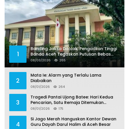
Banding Jaksa Ditolak, Pengadilan Tinggi
1
Banda Aceh Tegaskan Putusan Bebas
Dua Terdakwa Korupsi Tak Bisa Diajukan
08/03/2026
265
Banding
Mata Ie: Alarm yang Terlalu Lama
2
Diabaikan
08/01/2026
264
Tragedi Pantai Ujong Batee: Hari Kedua
3
Pencarian, Satu Remaja Ditemukan
Meninggal, Tiga Korban Masih Dicari
08/01/2026
175
Si Jago Merah Hanguskan Kantor Dewan
4
Guru Dayah Darul Halim di Aceh Besar