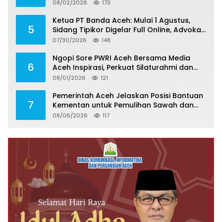
08/02/2026
173
Ketua PT Banda Aceh: Mulai 1 Agustus,
5
Sidang Tipikor Digelar Full Online, Advokat
Harus Kuasai Teknologi
07/30/2026
148
Ngopi Sore PWRI Aceh Bersama Media
6
Aceh Inspirasi, Perkuat Silaturahmi dan
Wariskan Pengalaman Berharga
08/01/2026
121
Pemerintah Aceh Jelaskan Posisi Bantuan
7
Kementan untuk Pemulihan Sawah dan
Kebun
08/06/2026
117