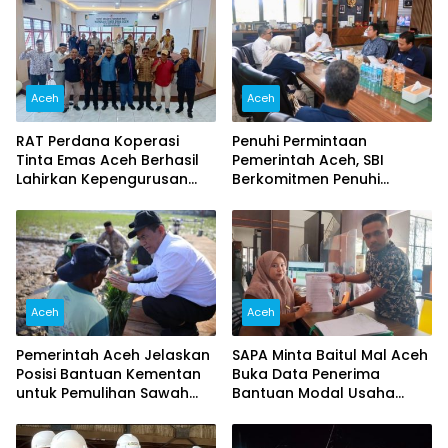
Aceh
Aceh
RAT Perdana Koperasi
Penuhi Permintaan
Tinta Emas Aceh Berhasil
Pemerintah Aceh, SBI
Lahirkan Kepengurusan
Berkomitmen Penuhi
Baru
Kebutuhan Semen di Aceh
Aceh
Aceh
Pemerintah Aceh Jelaskan
SAPA Minta Baitul Mal Aceh
Posisi Bantuan Kementan
Buka Data Penerima
untuk Pemulihan Sawah
Bantuan Modal Usaha
dan Kebun
2026, Singgung Dugaan
Pungutan