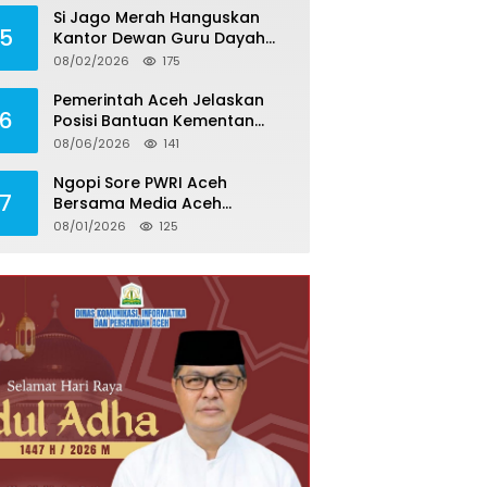
Si Jago Merah Hanguskan
5
Kantor Dewan Guru Dayah
Darul Halim di Aceh Besar
08/02/2026
175
Pemerintah Aceh Jelaskan
6
Posisi Bantuan Kementan
untuk Pemulihan Sawah dan
08/06/2026
141
Kebun
Ngopi Sore PWRI Aceh
7
Bersama Media Aceh
Inspirasi, Perkuat Silaturahmi
08/01/2026
125
dan Wariskan Pengalaman
Berharga