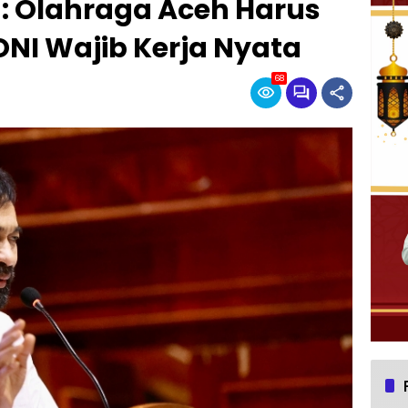
 Olahraga Aceh Harus
NI Wajib Kerja Nyata
68