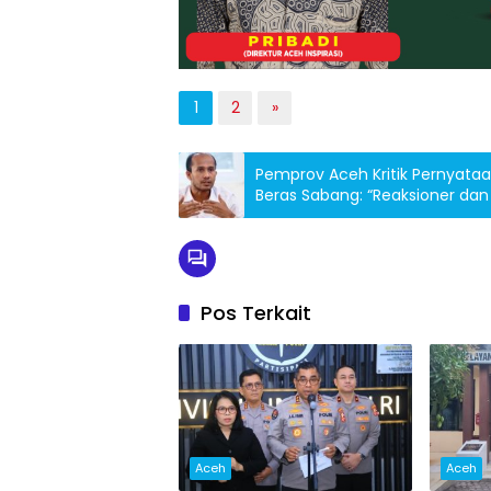
1
2
»
Pemprov Aceh Kritik Pernyata
Beras Sabang: “Reaksioner da
Pos Terkait
Aceh
Aceh