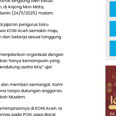
antik langsung oleh Ketua
 di Anjong Mon Mata,
Senin (24/11/2025) malam.
 jajaran pengurus baru
a KONI Aceh semakin maju,
n dan bekerja sesuai tanggung
 menjalankan organisasi dengan
 bukan hanya kemampuan yang
ndukung usaha kita,” ujar
g dan memberi semangat. Kami
ena tanpa dukungan anggaran,
mbah Mualem.
impinannya di KONI Aceh. Ia
 emas pada PON Jawa Barat