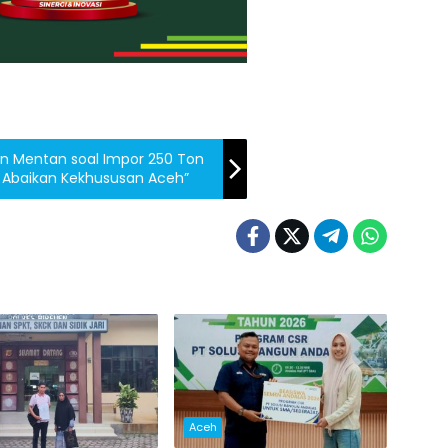
an Mentan soal Impor 250 Ton
n Abaikan Kekhususan Aceh”
Aceh