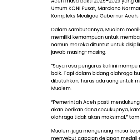
Aceh masa bakti 2025–2029 yang dil
Umum KONI Pusat, Marciano Norman,
Kompleks Meuligoe Gubernur Aceh, 
Dalam sambutannya, Mualem menilai
memiliki kemampuan untuk membaw
namun mereka dituntut untuk disipli
jawab masing-masing.
“Saya rasa pengurus kali ini mampu
baik. Tapi dalam bidang olahraga
dibutuhkan, harus ada uang untuk me
Mualem.
“Pemerintah Aceh pasti mendukun
akan berikan dana secukupnya, kar
olahraga tidak akan maksimal,” ta
Mualem juga mengenang masa kepem
menyebut capaian delapan medali