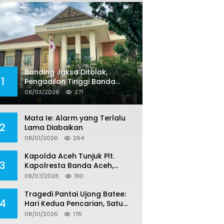
Banding Jaksa Ditolak,
1
Pengadilan Tinggi Banda
Aceh Tegaskan Putusan
08/03/2026
271
Bebas Dua Terdakwa Korupsi
Tak Bisa Diajukan Banding
Mata Ie: Alarm yang Terlalu
2
Lama Diabaikan
08/01/2026
264
Kapolda Aceh Tunjuk Plt.
3
Kapolresta Banda Aceh,
Kapolresta Definitif Jalani
08/07/2026
190
Pemeriksaan di Mabes Polri
Tragedi Pantai Ujong Batee:
4
Hari Kedua Pencarian, Satu
Remaja Ditemukan Meninggal,
08/01/2026
176
Tiga Korban Masih Dicari