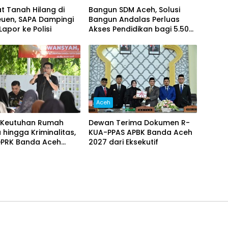
kat Tanah Hilang di
Bangun SDM Aceh, Solusi
euen, SAPA Dampingi
Bangun Andalas Perluas
apor ke Polisi
Akses Pendidikan bagi 5.500
Pelajar
Aceh
Keutuhan Rumah
Dewan Terima Dokumen R-
hingga Kriminalitas,
KUA-PPAS APBK Banda Aceh
DPRK Banda Aceh
2027 dari Eksekutif
 Pemberantasan
a, Serta Penguatan
 Gampong