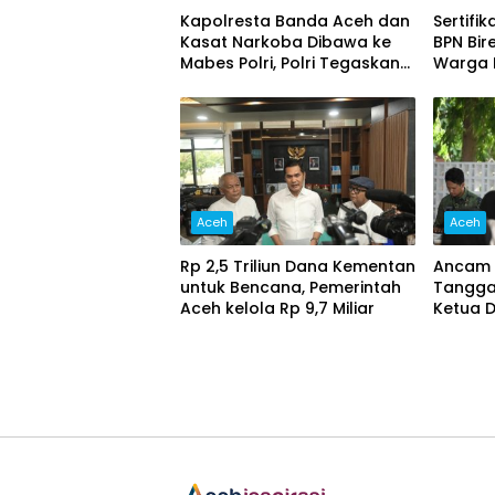
Kapolresta Banda Aceh dan
Sertifi
Kasat Narkoba Dibawa ke
BPN Bir
Mabes Polri, Polri Tegaskan
Warga L
Proses Berjalan Profesional
dan Transparan
Aceh
Aceh
Rp 2,5 Triliun Dana Kementan
Ancam 
untuk Bencana, Pemerintah
Tangga 
Aceh kelola Rp 9,7 Miliar‎
Ketua 
Dorong
Narkob
Peran