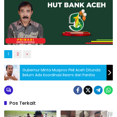
1
2
»
Gubernur Minta Musprov PMI Aceh Ditunda:
Belum Ada Koordinasi Resmi dari Panitia
Pos Terkait