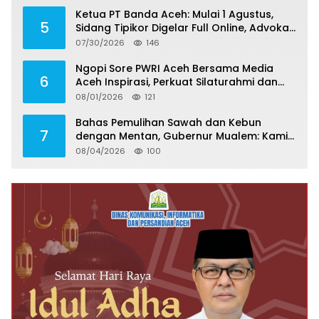
Ketua PT Banda Aceh: Mulai 1 Agustus,
5
Sidang Tipikor Digelar Full Online, Advokat
Harus Kuasai Teknologi
07/30/2026
146
Ngopi Sore PWRI Aceh Bersama Media
6
Aceh Inspirasi, Perkuat Silaturahmi dan
Wariskan Pengalaman Berharga
08/01/2026
121
Bahas Pemulihan Sawah dan Kebun
7
dengan Mentan, Gubernur Mualem: Kami
Butuh Dukungan Pak Menteri
08/04/2026
100