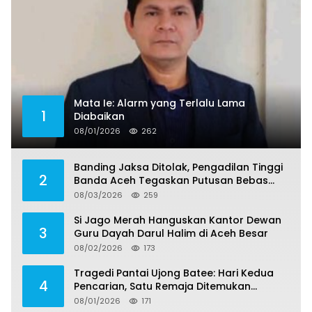
Mata Ie: Alarm yang Terlalu Lama
1
Diabaikan
08/01/2026
262
Banding Jaksa Ditolak, Pengadilan Tinggi
2
Banda Aceh Tegaskan Putusan Bebas
Dua Terdakwa Korupsi Tak Bisa Diajukan
08/03/2026
259
Banding
Si Jago Merah Hanguskan Kantor Dewan
3
Guru Dayah Darul Halim di Aceh Besar
08/02/2026
173
Tragedi Pantai Ujong Batee: Hari Kedua
4
Pencarian, Satu Remaja Ditemukan
Meninggal, Tiga Korban Masih Dicari
08/01/2026
171