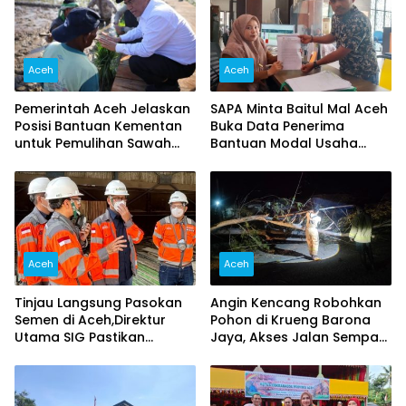
Aceh
Aceh
Pemerintah Aceh Jelaskan
SAPA Minta Baitul Mal Aceh
Posisi Bantuan Kementan
Buka Data Penerima
untuk Pemulihan Sawah
Bantuan Modal Usaha
dan Kebun
2026, Singgung Dugaan
Pungutan
Aceh
Aceh
Tinjau Langsung Pasokan
Angin Kencang Robohkan
Semen di Aceh,Direktur
Pohon di Krueng Barona
Utama SIG Pastikan
Jaya, Akses Jalan Sempat
Distribusi Berjalan Normal
Lumpuh