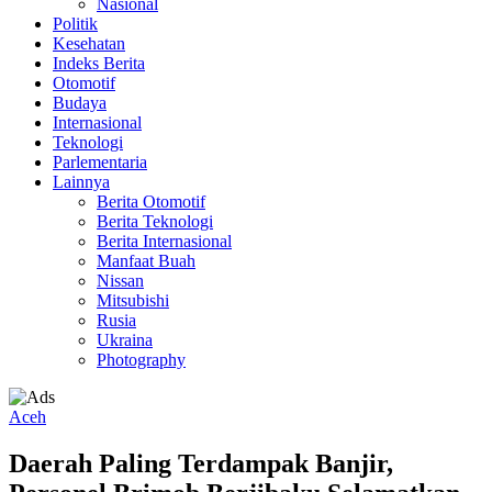
Nasional
Politik
Kesehatan
Indeks Berita
Otomotif
Budaya
Internasional
Teknologi
Parlementaria
Lainnya
Berita Otomotif
Berita Teknologi
Berita Internasional
Manfaat Buah
Nissan
Mitsubishi
Rusia
Ukraina
Photography
Aceh
Daerah Paling Terdampak Banjir,