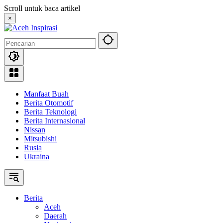
Langsung
Scroll untuk baca artikel
ke
×
konten
Manfaat Buah
Berita Otomotif
Berita Teknologi
Berita Internasional
Nissan
Mitsubishi
Rusia
Ukraina
Berita
Aceh
Daerah