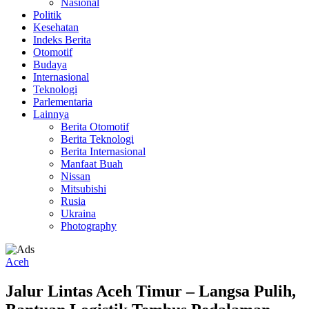
Nasional
Politik
Kesehatan
Indeks Berita
Otomotif
Budaya
Internasional
Teknologi
Parlementaria
Lainnya
Berita Otomotif
Berita Teknologi
Berita Internasional
Manfaat Buah
Nissan
Mitsubishi
Rusia
Ukraina
Photography
Aceh
Jalur Lintas Aceh Timur – Langsa Pulih,