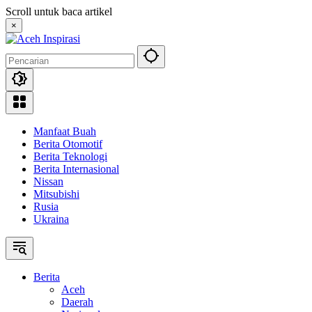
Langsung
Scroll untuk baca artikel
ke
×
konten
Manfaat Buah
Berita Otomotif
Berita Teknologi
Berita Internasional
Nissan
Mitsubishi
Rusia
Ukraina
Berita
Aceh
Daerah