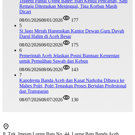
Tragedi Pantai Ujong Batee: Hari Kedua Pencarian, Satu
Remaja Ditemukan Meninggal, Tiga Korban Masih
Dicari
08/01/2026
08/01/2026
177
5
Si Jago Merah Hanguskan Kantor Dewan Guru Dayah
Darul Halim di Aceh Besar
08/02/2026
08/02/2026
175
6
Pemerintah Aceh Jelaskan Posisi Bantuan Kementan
untuk Pemulihan Sawah dan Kebun
08/06/2026
08/06/2026
143
7
Kapolresta Banda Aceh dan Kasat Narkoba Dibawa ke
Mabes Polri, Polri Tegaskan Proses Berjalan Profesional
dan Transparan
08/07/2026
08/07/2026
130
Jl. Tgk. Imeum Lueng Bata No. 44, Lueng Bata Banda Aceh,