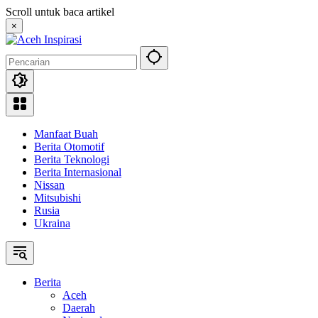
Langsung
Scroll untuk baca artikel
ke
×
konten
Manfaat Buah
Berita Otomotif
Berita Teknologi
Berita Internasional
Nissan
Mitsubishi
Rusia
Ukraina
Berita
Aceh
Daerah