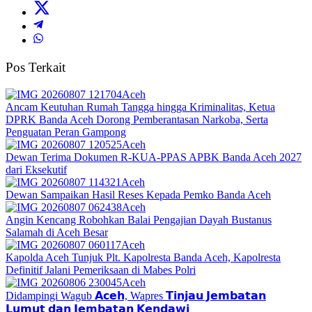
Pos Terkait
Aceh
Ancam Keutuhan Rumah Tangga hingga Kriminalitas, Ketua
DPRK Banda Aceh Dorong Pemberantasan Narkoba, Serta
Penguatan Peran Gampong
Aceh
Dewan Terima Dokumen R-KUA-PPAS APBK Banda Aceh 2027
dari Eksekutif
Aceh
Dewan Sampaikan Hasil Reses Kepada Pemko Banda Aceh
Aceh
Angin Kencang Robohkan Balai Pengajian Dayah Bustanus
Salamah di Aceh Besar
Aceh
Kapolda Aceh Tunjuk Plt. Kapolresta Banda Aceh, Kapolresta
Definitif Jalani Pemeriksaan di Mabes Polri
Aceh
Didampingi Wagub 𝗔𝗰𝗲𝗵, Wapres 𝗧𝗶𝗻𝗷𝗮𝘂 𝗝𝗲𝗺𝗯𝗮𝘁𝗮𝗻
𝗟𝘂𝗺𝘂𝘁 𝗱𝗮𝗻 𝗝𝗲𝗺𝗯𝗮𝘁𝗮𝗻 𝗞𝗲𝗻𝗱𝗮𝘄𝗶