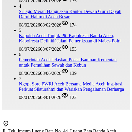
08/01/2026
08/01/2026
175
4
Si Jago Merah Hanguskan Kantor Dewan Guru Dayah
Darul Halim di Aceh Besar
08/02/2026
08/02/2026
174
5
Kapolda Aceh Tunjuk Plt. Kapolresta Banda Aceh,
Kapolresta Definitif Jalani Pemeriksaan di Mabes Polri
08/07/2026
08/07/2026
153
6
Pemerintah Aceh Jelaskan Posisi Bantuan Kementan
untuk Pemulihan Sawah dan Kebun
08/06/2026
08/06/2026
139
7
Ngopi Sore PWRI Aceh Bersama Media Aceh Inspirasi,
Perkuat Silaturahmi dan Wariskan Pengalaman Berharga
08/01/2026
08/01/2026
122
Jl. Tgk. Imeum Lueng Bata No. 44, Lueng Bata Banda Aceh,