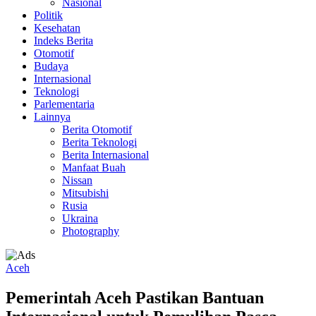
Nasional
Politik
Kesehatan
Indeks Berita
Otomotif
Budaya
Internasional
Teknologi
Parlementaria
Lainnya
Berita Otomotif
Berita Teknologi
Berita Internasional
Manfaat Buah
Nissan
Mitsubishi
Rusia
Ukraina
Photography
Aceh
Pemerintah Aceh Pastikan Bantuan