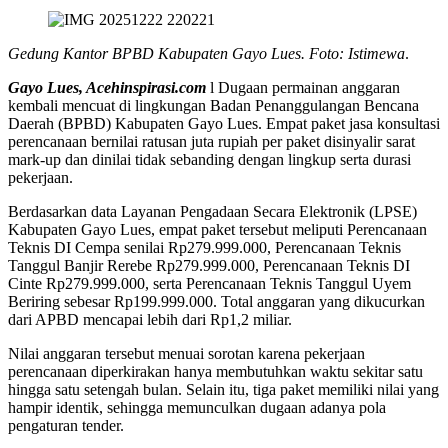
Gedung Kantor BPBD Kabupaten Gayo Lues. Foto: Istimewa
.
Gayo Lues, Acehinspirasi.com
l Dugaan permainan anggaran
kembali mencuat di lingkungan Badan Penanggulangan Bencana
Daerah (BPBD) Kabupaten Gayo Lues. Empat paket jasa konsultasi
perencanaan bernilai ratusan juta rupiah per paket disinyalir sarat
mark-up dan dinilai tidak sebanding dengan lingkup serta durasi
pekerjaan.
Berdasarkan data Layanan Pengadaan Secara Elektronik (LPSE)
Kabupaten Gayo Lues, empat paket tersebut meliputi Perencanaan
Teknis DI Cempa senilai Rp279.999.000, Perencanaan Teknis
Tanggul Banjir Rerebe Rp279.999.000, Perencanaan Teknis DI
Cinte Rp279.999.000, serta Perencanaan Teknis Tanggul Uyem
Beriring sebesar Rp199.999.000. Total anggaran yang dikucurkan
dari APBD mencapai lebih dari Rp1,2 miliar.
Nilai anggaran tersebut menuai sorotan karena pekerjaan
perencanaan diperkirakan hanya membutuhkan waktu sekitar satu
hingga satu setengah bulan. Selain itu, tiga paket memiliki nilai yang
hampir identik, sehingga memunculkan dugaan adanya pola
pengaturan tender.