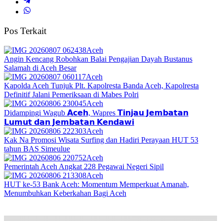
Pos Terkait
Aceh
Angin Kencang Robohkan Balai Pengajian Dayah Bustanus
Salamah di Aceh Besar
Aceh
Kapolda Aceh Tunjuk Plt. Kapolresta Banda Aceh, Kapolresta
Definitif Jalani Pemeriksaan di Mabes Polri
Aceh
Didampingi Wagub 𝗔𝗰𝗲𝗵, Wapres 𝗧𝗶𝗻𝗷𝗮𝘂 𝗝𝗲𝗺𝗯𝗮𝘁𝗮𝗻
𝗟𝘂𝗺𝘂𝘁 𝗱𝗮𝗻 𝗝𝗲𝗺𝗯𝗮𝘁𝗮𝗻 𝗞𝗲𝗻𝗱𝗮𝘄𝗶
Aceh
Kak Na Promosi Wisata Surfing dan Hadiri Perayaan HUT 53
tahun BAS Simeulue
Aceh
Pemerintah Aceh Angkat 228 Pegawai Negeri Sipil
Aceh
HUT ke-53 Bank Aceh: Momentum Memperkuat Amanah,
Menumbuhkan Keberkahan Bagi Aceh