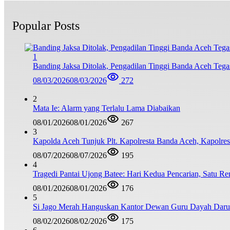
Popular Posts
1
Banding Jaksa Ditolak, Pengadilan Tinggi Banda Aceh Teg
08/03/2026
08/03/2026
272
2
Mata Ie: Alarm yang Terlalu Lama Diabaikan
08/01/2026
08/01/2026
267
3
Kapolda Aceh Tunjuk Plt. Kapolresta Banda Aceh, Kapolresta
08/07/2026
08/07/2026
195
4
Tragedi Pantai Ujong Batee: Hari Kedua Pencarian, Satu R
08/01/2026
08/01/2026
176
5
Si Jago Merah Hanguskan Kantor Dewan Guru Dayah Darul
08/02/2026
08/02/2026
175