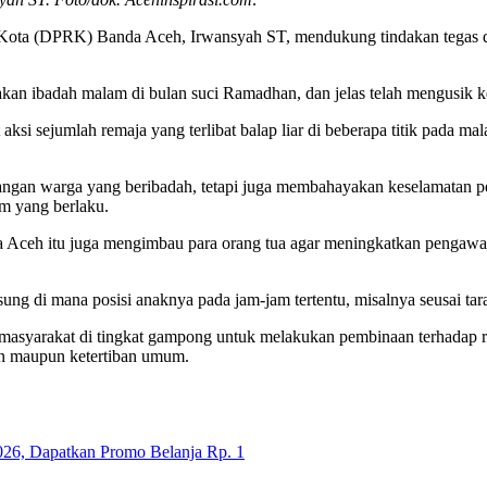
ta (DPRK) Banda Aceh, Irwansyah ST, mendukung tindakan tegas dan ter
sanakan ibadah malam di bulan suci Ramadhan, dan jelas telah mengusi
ksi sejumlah remaja yang terlibat balap liar di beberapa titik pada ma
angan warga yang beribadah, tetapi juga membahayakan keselamatan pe
um yang berlaku.
anda Aceh itu juga mengimbau para orang tua agar meningkatkan pengaw
ung di mana posisi anaknya pada jam-jam tertentu, misalnya seusai tar
h masyarakat di tingkat gampong untuk melakukan pembinaan terhadap 
tan maupun ketertiban umum.
26, Dapatkan Promo Belanja Rp. 1