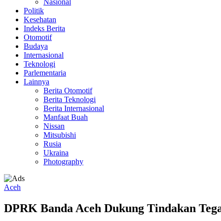
Nasional
Politik
Kesehatan
Indeks Berita
Otomotif
Budaya
Internasional
Teknologi
Parlementaria
Lainnya
Berita Otomotif
Berita Teknologi
Berita Internasional
Manfaat Buah
Nissan
Mitsubishi
Rusia
Ukraina
Photography
Aceh
DPRK Banda Aceh Dukung Tindakan Tegas 