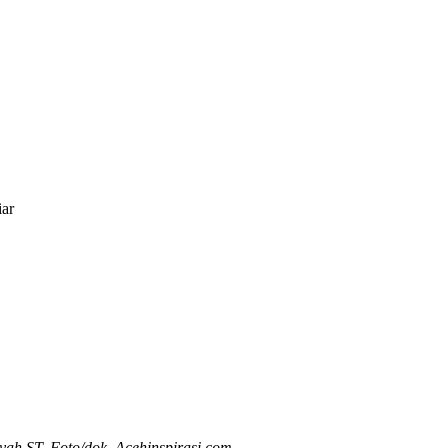
ar
h ST. Foto/dok. Acehinspirasi.com
.