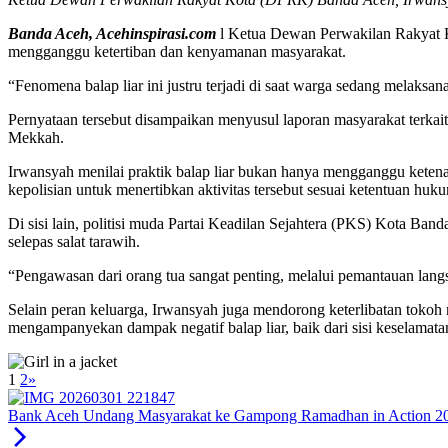
Banda Aceh, Acehinspirasi.com
l Ketua Dewan Perwakilan Rakyat Ko
mengganggu ketertiban dan kenyamanan masyarakat.
“Fenomena balap liar ini justru terjadi di saat warga sedang melak
Pernyataan tersebut disampaikan menyusul laporan masyarakat terkait a
Mekkah.
Irwansyah menilai praktik balap liar bukan hanya mengganggu keten
kepolisian untuk menertibkan aktivitas tersebut sesuai ketentuan huk
Di sisi lain, politisi muda Partai Keadilan Sejahtera (PKS) Kota B
selepas salat tarawih.
“Pengawasan dari orang tua sangat penting, melalui pemantauan langs
Selain peran keluarga, Irwansyah juga mendorong keterlibatan toko
mengampanyekan dampak negatif balap liar, baik dari sisi keselama
1
2
»
Bank Aceh Undang Masyarakat ke Gampong Ramadhan in Action 20