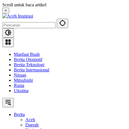
Langsung
Scroll untuk baca artikel
ke
×
konten
Manfaat Buah
Berita Otomotif
Berita Teknologi
Berita Internasional
Nissan
Mitsubishi
Rusia
Ukraina
Berita
Aceh
Daerah