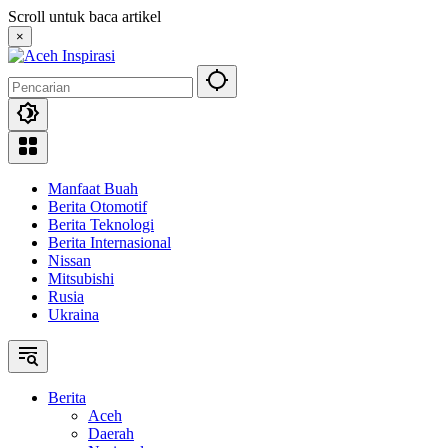
Langsung
Scroll untuk baca artikel
ke
×
konten
Manfaat Buah
Berita Otomotif
Berita Teknologi
Berita Internasional
Nissan
Mitsubishi
Rusia
Ukraina
Berita
Aceh
Daerah