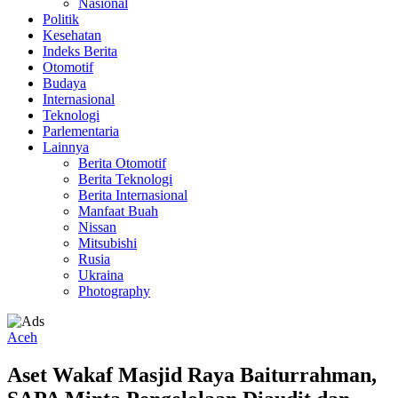
Nasional
Politik
Kesehatan
Indeks Berita
Otomotif
Budaya
Internasional
Teknologi
Parlementaria
Lainnya
Berita Otomotif
Berita Teknologi
Berita Internasional
Manfaat Buah
Nissan
Mitsubishi
Rusia
Ukraina
Photography
Aceh
Aset Wakaf Masjid Raya Baiturrahman,