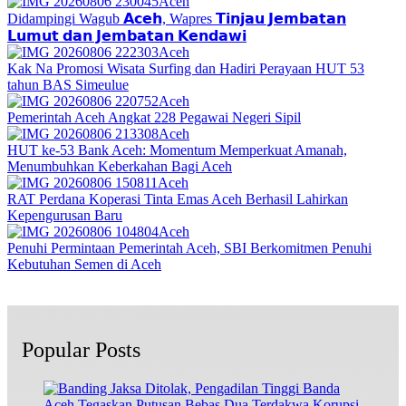
Aceh
Didampingi Wagub 𝗔𝗰𝗲𝗵, Wapres 𝗧𝗶𝗻𝗷𝗮𝘂 𝗝𝗲𝗺𝗯𝗮𝘁𝗮𝗻
𝗟𝘂𝗺𝘂𝘁 𝗱𝗮𝗻 𝗝𝗲𝗺𝗯𝗮𝘁𝗮𝗻 𝗞𝗲𝗻𝗱𝗮𝘄𝗶
Aceh
Kak Na Promosi Wisata Surfing dan Hadiri Perayaan HUT 53
tahun BAS Simeulue
Aceh
Pemerintah Aceh Angkat 228 Pegawai Negeri Sipil
Aceh
HUT ke-53 Bank Aceh: Momentum Memperkuat Amanah,
Menumbuhkan Keberkahan Bagi Aceh
Aceh
RAT Perdana Koperasi Tinta Emas Aceh Berhasil Lahirkan
Kepengurusan Baru
Aceh
Penuhi Permintaan Pemerintah Aceh, SBI Berkomitmen Penuhi
Kebutuhan Semen di Aceh
Popular Posts