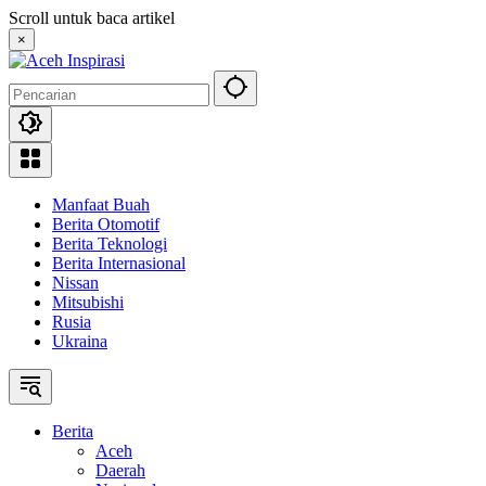
Langsung
Scroll untuk baca artikel
ke
×
konten
Manfaat Buah
Berita Otomotif
Berita Teknologi
Berita Internasional
Nissan
Mitsubishi
Rusia
Ukraina
Berita
Aceh
Daerah