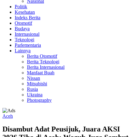
Nasional
Politik
Kesehatan
Indeks Berita
Otomotif
Budaya
Internasional
Teknologi
Parlementaria
Lainnya
Berita Otomotif
Berita Teknologi
Berita Internasional
Manfaat Buah
Nissan
Mitsubishi
Rusia
Ukraina
Photography
Aceh
Disambut Adat Peusijuk, Juara AKSI