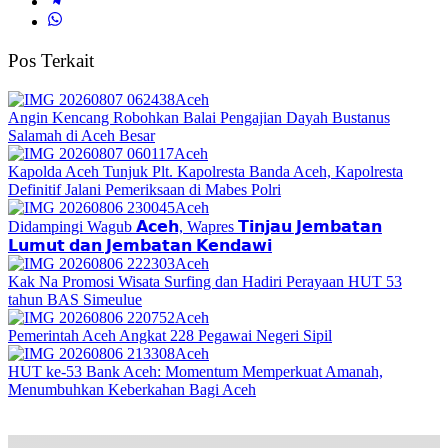
Pos Terkait
Aceh
Angin Kencang Robohkan Balai Pengajian Dayah Bustanus
Salamah di Aceh Besar
Aceh
Kapolda Aceh Tunjuk Plt. Kapolresta Banda Aceh, Kapolresta
Definitif Jalani Pemeriksaan di Mabes Polri
Aceh
Didampingi Wagub 𝗔𝗰𝗲𝗵, Wapres 𝗧𝗶𝗻𝗷𝗮𝘂 𝗝𝗲𝗺𝗯𝗮𝘁𝗮𝗻
𝗟𝘂𝗺𝘂𝘁 𝗱𝗮𝗻 𝗝𝗲𝗺𝗯𝗮𝘁𝗮𝗻 𝗞𝗲𝗻𝗱𝗮𝘄𝗶
Aceh
Kak Na Promosi Wisata Surfing dan Hadiri Perayaan HUT 53
tahun BAS Simeulue
Aceh
Pemerintah Aceh Angkat 228 Pegawai Negeri Sipil
Aceh
HUT ke-53 Bank Aceh: Momentum Memperkuat Amanah,
Menumbuhkan Keberkahan Bagi Aceh