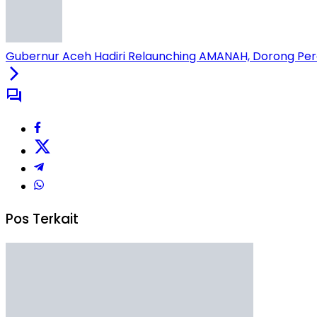
Gubernur Aceh Hadiri Relaunching AMANAH, Dorong Per
Pos Terkait
Aceh
Rp 2,5 Triliun Dana Kementan untuk Bencana, Pemerinta
Aceh
Ancam Keutuhan Rumah Tangga hingga Kriminalitas,
Aceh
Dewan Terima Dokumen R-KUA-PPAS APBK Banda Aceh 
Aceh