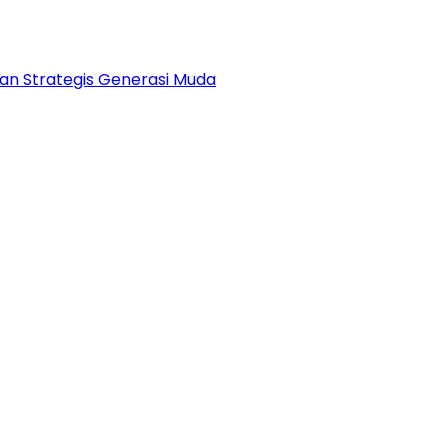
an Strategis Generasi Muda
h Aceh kelola Rp 9,7 Miliar‎
 Ketua DPRK Banda Aceh Dorong Pemberantasan Narko
2027 dari Eksekutif