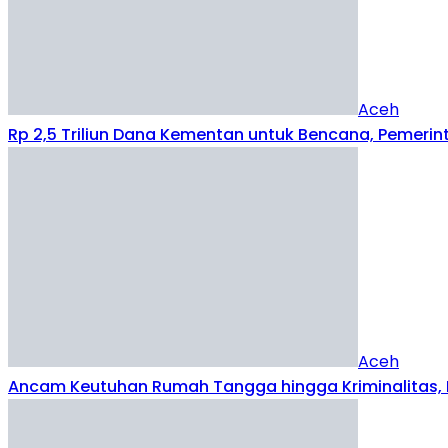
Dewan Sampaikan Hasil Reses Kepada Pemko Banda 
Aceh
Angin Kencang Robohkan Balai Pengajian Dayah Bust