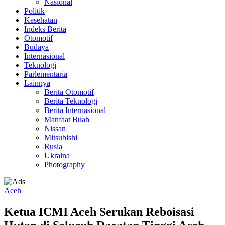
Nasional
Politik
Kesehatan
Indeks Berita
Otomotif
Budaya
Internasional
Teknologi
Parlementaria
Lainnya
Berita Otomotif
Berita Teknologi
Berita Internasional
Manfaat Buah
Nissan
Mitsubishi
Rusia
Ukraina
Photography
Aceh
Ketua ICMI Aceh Serukan Reboisasi