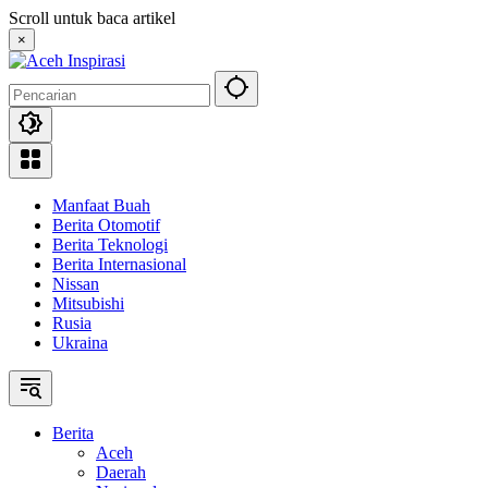
Langsung
Scroll untuk baca artikel
ke
×
konten
Manfaat Buah
Berita Otomotif
Berita Teknologi
Berita Internasional
Nissan
Mitsubishi
Rusia
Ukraina
Berita
Aceh
Daerah