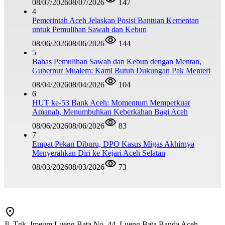
08/07/2026
08/07/2026
147
4
Pemerintah Aceh Jelaskan Posisi Bantuan Kementan
untuk Pemulihan Sawah dan Kebun
08/06/2026
08/06/2026
144
5
Bahas Pemulihan Sawah dan Kebun dengan Mentan,
Gubernur Mualem: Kami Butuh Dukungan Pak Menteri
08/04/2026
08/04/2026
104
6
HUT ke-53 Bank Aceh: Momentum Memperkuat
Amanah, Menumbuhkan Keberkahan Bagi Aceh
08/06/2026
08/06/2026
83
7
Empat Pekan Diburu, DPO Kasus Migas Akhirnya
Menyerahkan Diri ke Kejari Aceh Selatan
08/03/2026
08/03/2026
73
Jl. Tgk. Imeum Lueng Bata No. 44, Lueng Bata Banda Aceh,