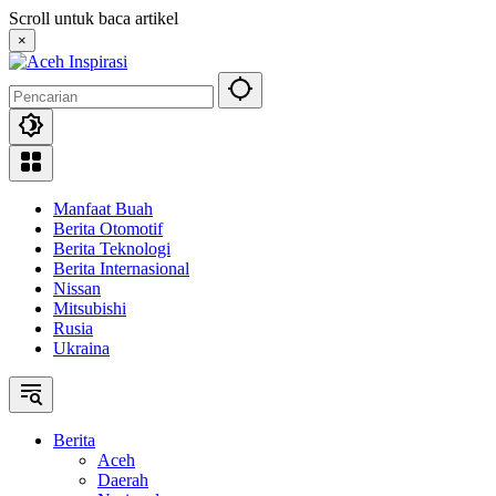
Langsung
Scroll untuk baca artikel
ke
×
konten
Manfaat Buah
Berita Otomotif
Berita Teknologi
Berita Internasional
Nissan
Mitsubishi
Rusia
Ukraina
Berita
Aceh
Daerah