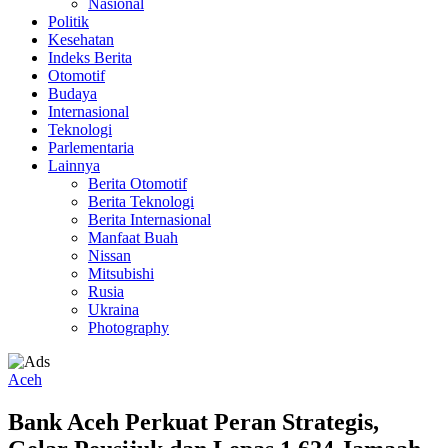
Nasional
Politik
Kesehatan
Indeks Berita
Otomotif
Budaya
Internasional
Teknologi
Parlementaria
Lainnya
Berita Otomotif
Berita Teknologi
Berita Internasional
Manfaat Buah
Nissan
Mitsubishi
Rusia
Ukraina
Photography
Aceh
Bank Aceh Perkuat Peran Strategis,