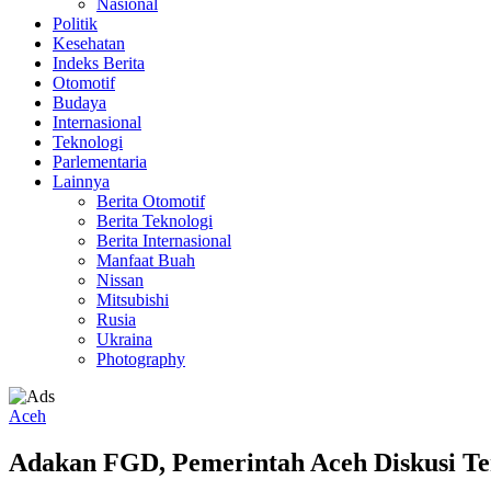
Nasional
Politik
Kesehatan
Indeks Berita
Otomotif
Budaya
Internasional
Teknologi
Parlementaria
Lainnya
Berita Otomotif
Berita Teknologi
Berita Internasional
Manfaat Buah
Nissan
Mitsubishi
Rusia
Ukraina
Photography
Aceh
Adakan FGD, Pemerintah Aceh Diskusi 