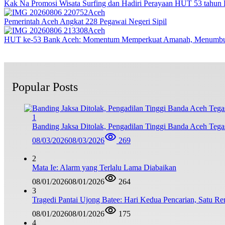
Kak Na Promosi Wisata Surfing dan Hadiri Perayaan HUT 53 tahun
Aceh
Pemerintah Aceh Angkat 228 Pegawai Negeri Sipil
Aceh
HUT ke-53 Bank Aceh: Momentum Memperkuat Amanah, Menumbu
Popular Posts
1
Banding Jaksa Ditolak, Pengadilan Tinggi Banda Aceh Teg
08/03/2026
08/03/2026
269
2
Mata Ie: Alarm yang Terlalu Lama Diabaikan
08/01/2026
08/01/2026
264
3
Tragedi Pantai Ujong Batee: Hari Kedua Pencarian, Satu R
08/01/2026
08/01/2026
175
4