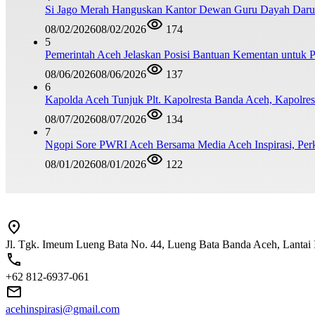
Si Jago Merah Hanguskan Kantor Dewan Guru Dayah Darul
08/02/2026
08/02/2026
174
5
Pemerintah Aceh Jelaskan Posisi Bantuan Kementan untuk
08/06/2026
08/06/2026
137
6
Kapolda Aceh Tunjuk Plt. Kapolresta Banda Aceh, Kapolresta
08/07/2026
08/07/2026
134
7
Ngopi Sore PWRI Aceh Bersama Media Aceh Inspirasi, Perk
08/01/2026
08/01/2026
122
Jl. Tgk. Imeum Lueng Bata No. 44, Lueng Bata Banda Aceh, Lantai 
+62 812-6937-061
acehinspirasi@gmail.com