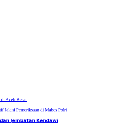
 di Aceh Besar
if Jalani Pemeriksaan di Mabes Polri
𝗮𝗻 𝗝𝗲𝗺𝗯𝗮𝘁𝗮𝗻 𝗞𝗲𝗻𝗱𝗮𝘄𝗶