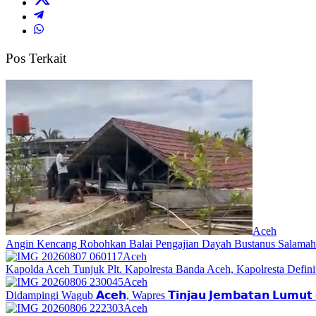
Pos Terkait
Aceh
Angin Kencang Robohkan Balai Pengajian Dayah Bustanus Salamah
Aceh
Kapolda Aceh Tunjuk Plt. Kapolresta Banda Aceh, Kapolresta Definit
Aceh
Didampingi Wagub 𝗔𝗰𝗲𝗵, Wapres 𝗧𝗶𝗻𝗷𝗮𝘂 𝗝𝗲𝗺𝗯𝗮𝘁𝗮𝗻 𝗟𝘂𝗺𝘂𝘁 𝗱
Aceh