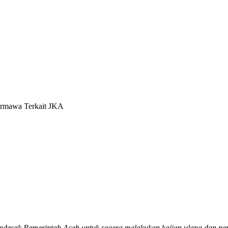
Ormawa Terkait JKA
esak Pemerintah Aceh untuk segera melakukan kajian ulang dan per