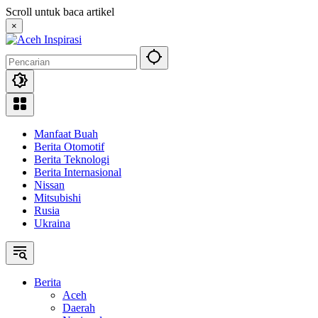
Langsung
Scroll untuk baca artikel
ke
×
konten
Manfaat Buah
Berita Otomotif
Berita Teknologi
Berita Internasional
Nissan
Mitsubishi
Rusia
Ukraina
Berita
Aceh
Daerah