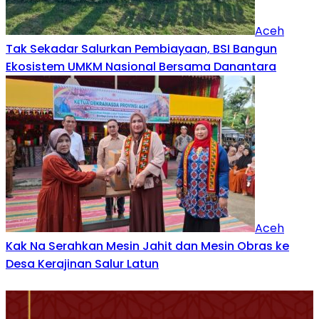
Aceh
Tak Sekadar Salurkan Pembiayaan, BSI Bangun
Ekosistem UMKM Nasional Bersama Danantara
Aceh
Kak Na Serahkan Mesin Jahit dan Mesin Obras ke
Desa Kerajinan Salur Latun