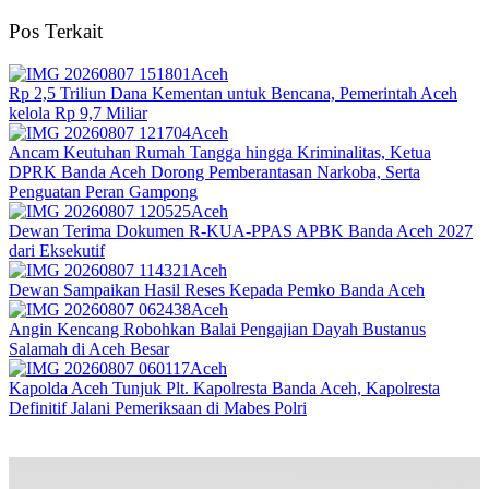
Pos Terkait
Aceh
Rp 2,5 Triliun Dana Kementan untuk Bencana, Pemerintah Aceh
kelola Rp 9,7 Miliar‎
Aceh
Ancam Keutuhan Rumah Tangga hingga Kriminalitas, Ketua
DPRK Banda Aceh Dorong Pemberantasan Narkoba, Serta
Penguatan Peran Gampong
Aceh
Dewan Terima Dokumen R-KUA-PPAS APBK Banda Aceh 2027
dari Eksekutif
Aceh
Dewan Sampaikan Hasil Reses Kepada Pemko Banda Aceh
Aceh
Angin Kencang Robohkan Balai Pengajian Dayah Bustanus
Salamah di Aceh Besar
Aceh
Kapolda Aceh Tunjuk Plt. Kapolresta Banda Aceh, Kapolresta
Definitif Jalani Pemeriksaan di Mabes Polri