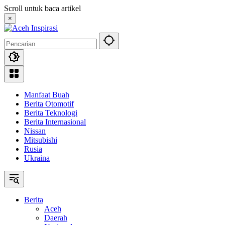
Langsung
Scroll untuk baca artikel
ke
×
konten
Manfaat Buah
Berita Otomotif
Berita Teknologi
Berita Internasional
Nissan
Mitsubishi
Rusia
Ukraina
Berita
Aceh
Daerah