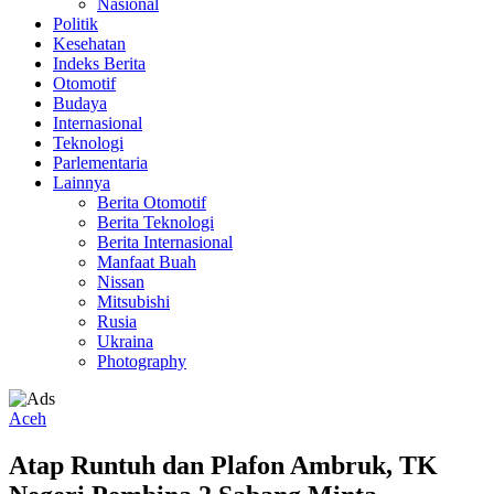
Nasional
Politik
Kesehatan
Indeks Berita
Otomotif
Budaya
Internasional
Teknologi
Parlementaria
Lainnya
Berita Otomotif
Berita Teknologi
Berita Internasional
Manfaat Buah
Nissan
Mitsubishi
Rusia
Ukraina
Photography
Aceh
Atap Runtuh dan Plafon Ambruk, TK