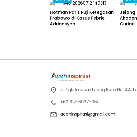
Hotman Paris Puji Ketegasan
Jelang 
Prabowo di Kasus Febrie
Akadem
Adriansyah
Curiae
Dinilai
Kunci R
Jl. Tgk. Imeum Lueng Bata No. 44, L
+62 812-6937-061
acehinspirasi@gmail.com