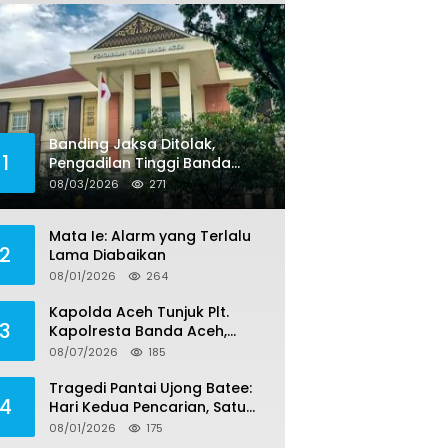
Banding Jaksa Ditolak,
1
Pengadilan Tinggi Banda
Aceh Tegaskan Putusan
08/03/2026
271
Bebas Dua Terdakwa Korupsi
Tak Bisa Diajukan Banding
Mata Ie: Alarm yang Terlalu
2
Lama Diabaikan
08/01/2026
264
Kapolda Aceh Tunjuk Plt.
3
Kapolresta Banda Aceh,
Kapolresta Definitif Jalani
08/07/2026
185
Pemeriksaan di Mabes Polri
Tragedi Pantai Ujong Batee:
4
Hari Kedua Pencarian, Satu
Remaja Ditemukan Meninggal,
08/01/2026
175
Tiga Korban Masih Dicari