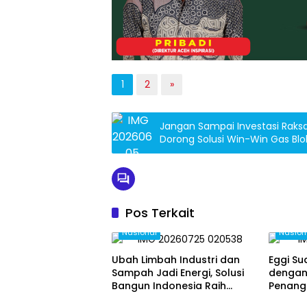
1
2
»
Jangan Sampai Investasi Raks
Dorong Solusi Win-Win Gas B
Pos Terkait
Nasional
Nasion
Ubah Limbah Industri dan
Eggi S
Sampah Jadi Energi, Solusi
dengan
Bangun Indonesia Raih
Penang
Lestari Awards 2026
Adrian
Nasional
Nasion