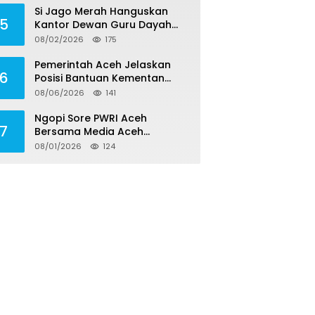
Si Jago Merah Hanguskan
5
Kantor Dewan Guru Dayah
Darul Halim di Aceh Besar
08/02/2026
175
Pemerintah Aceh Jelaskan
6
Posisi Bantuan Kementan
untuk Pemulihan Sawah dan
08/06/2026
141
Kebun
Ngopi Sore PWRI Aceh
7
Bersama Media Aceh
Inspirasi, Perkuat Silaturahmi
08/01/2026
124
dan Wariskan Pengalaman
Berharga