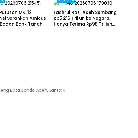
Putusan MK, 12
Fachrul Razi: Aceh Sumbang
isi Serahkan Amicus
Rp5.216 Triliun ke Negara,
: Badan Bank Tanah
Hanya Terima Rp98 Triliun
 Konstitusional dan
Dana Otsus
eforma Agraria
ueng Bata Banda Aceh, Lantai II