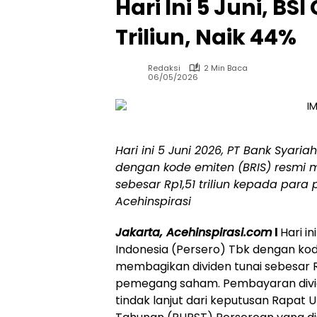
Hari Ini 5 Juni, BS
Triliun, Naik 44%
Redaksi
2 Min Baca
06/05/2026
Hari ini 5 Juni 2026, PT Bank Syaria
dengan kode emiten (BRIS) resmi 
sebesar Rp1,51 triliun kepada par
Acehinspirasi
Jakarta, Acehinspirasi.com
l
Hari in
Indonesia (Persero) Tbk dengan kod
membagikan dividen tunai sebesar Rp
pemegang saham. Pembayaran divi
tindak lanjut dari keputusan Rap