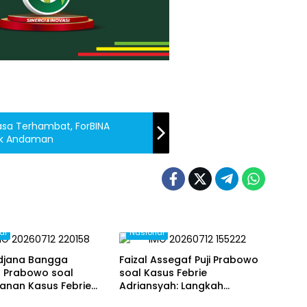
asa Terhambat, ForBINA
lok Andaman
al
Nasional
udjana Bangga
Faizal Assegaf Puji Prabowo
 Prabowo soal
soal Kasus Febrie
anan Kasus Febrie
Adriansyah: Langkah
syah
Bersejarah
al
Nasional