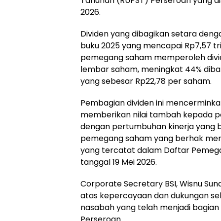
Tahunan (RUPST) Perseroan yang di
2026.
Dividen yang dibagikan setara denga
buku 2025 yang mencapai Rp7,57 tri
pemegang saham memperoleh divid
lembar saham, meningkat 44% diba
yang sebesar Rp22,78 per saham.
Pembagian dividen ini mencermink
memberikan nilai tambah kepada p
dengan pertumbuhan kinerja yang b
pemegang saham yang berhak mene
yang tercatat dalam Daftar Pemeg
tanggal 19 Mei 2026.
Corporate Secretary BSI, Wisnu Su
atas kepercayaan dan dukungan se
nasabah yang telah menjadi bagian
Perseroan.