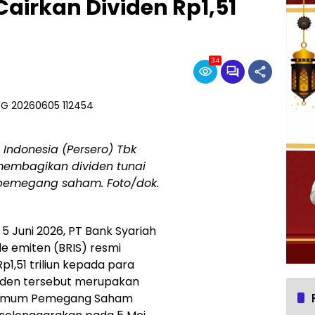
I Cairkan Dividen Rp1,51
34
h Indonesia (Persero) Tbk
membagikan dividen tunai
a pemegang saham. Foto/dok.
i 5 Juni 2026, PT Bank Syariah
e emiten (BRIS) resmi
1,51 triliun kepada para
den tersebut merupakan
at Umum Pemegang Saham