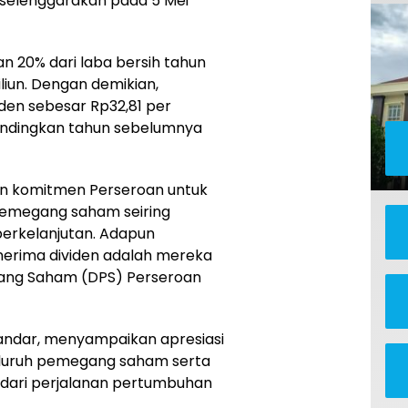
selenggarakan pada 5 Mei
n 20% dari laba bersih tahun
liun. Dengan demikian,
en sebesar Rp32,81 per
ndingkan tahun sebelumnya
an komitmen Perseroan untuk
emegang saham seiring
erkelanjutan. Adapun
rima dividen adalah mereka
ang Saham (DPS) Perseroan
nandar, menyampaikan apresiasi
luruh pemegang saham serta
 dari perjalanan pertumbuhan