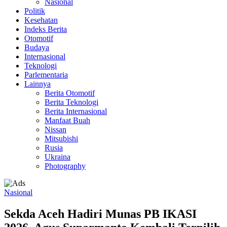
Nasional
Politik
Kesehatan
Indeks Berita
Otomotif
Budaya
Internasional
Teknologi
Parlementaria
Lainnya
Berita Otomotif
Berita Teknologi
Berita Internasional
Manfaat Buah
Nissan
Mitsubishi
Rusia
Ukraina
Photography
Nasional
Sekda Aceh Hadiri Munas PB IKASI