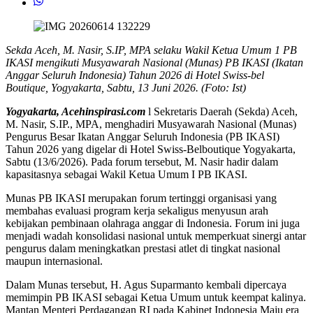
Sekda Aceh, M. Nasir, S.IP, MPA selaku Wakil Ketua Umum 1 PB
IKASI mengikuti Musyawarah Nasional (Munas) PB IKASI (Ikatan
Anggar Seluruh Indonesia) Tahun 2026 di Hotel Swiss-bel
Boutique, Yogyakarta, Sabtu, 13 Juni 2026. (Foto: Ist)
Yogyakarta, Acehinspirasi.com
l Sekretaris Daerah (Sekda) Aceh,
M. Nasir, S.IP., MPA, menghadiri Musyawarah Nasional (Munas)
Pengurus Besar Ikatan Anggar Seluruh Indonesia (PB IKASI)
Tahun 2026 yang digelar di Hotel Swiss-Belboutique Yogyakarta,
Sabtu (13/6/2026). Pada forum tersebut, M. Nasir hadir dalam
kapasitasnya sebagai Wakil Ketua Umum I PB IKASI.
Munas PB IKASI merupakan forum tertinggi organisasi yang
membahas evaluasi program kerja sekaligus menyusun arah
kebijakan pembinaan olahraga anggar di Indonesia. Forum ini juga
menjadi wadah konsolidasi nasional untuk memperkuat sinergi antar
pengurus dalam meningkatkan prestasi atlet di tingkat nasional
maupun internasional.
Dalam Munas tersebut, H. Agus Suparmanto kembali dipercaya
memimpin PB IKASI sebagai Ketua Umum untuk keempat kalinya.
Mantan Menteri Perdagangan RI pada Kabinet Indonesia Maju era