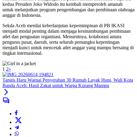
kedua Presiden Joko Widodo itu kembali memperoleh amanah
untuk melanjutkan program pengembangan dan pembinaan olahraga
anggar di Indonesia.
Sekda Aceh menilai keberlanjutan kepemimpinan di PB IKASI
menjadi modal penting dalam menjaga kesinambungan pembinaan
atlet dan penguatan organisasi. Menurutnya, kolaborasi antara
pengurus pusat, daerah, serta seluruh pemangku kepentingan
menjadi kunci untuk mencetak atlet anggar yang mampu bersaing di
tingkat internasional.
1
2
»
Tangis Haru Warnai Penyerahan 30 Rumah Layak Huni, Wali Kota
Banda Aceh: Hasil Zakat untuk Warga Kurang Mampu