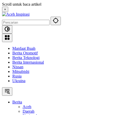
Langsung
Scroll untuk baca artikel
ke
×
konten
Manfaat Buah
Berita Otomotif
Berita Teknologi
Berita Internasional
Nissan
Mitsubishi
Rusia
Ukraina
Berita
Aceh
Daerah