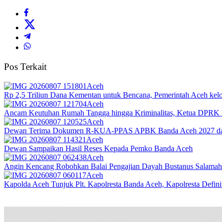
Pos Terkait
Aceh
Rp 2,5 Triliun Dana Kementan untuk Bencana, Pemerintah Aceh kelol
Aceh
Ancam Keutuhan Rumah Tangga hingga Kriminalitas, Ketua DPRK 
Aceh
Dewan Terima Dokumen R-KUA-PPAS APBK Banda Aceh 2027 dari
Aceh
Dewan Sampaikan Hasil Reses Kepada Pemko Banda Aceh
Aceh
Angin Kencang Robohkan Balai Pengajian Dayah Bustanus Salamah
Aceh
Kapolda Aceh Tunjuk Plt. Kapolresta Banda Aceh, Kapolresta Definit