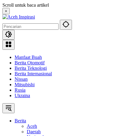
Langsung
Scroll untuk baca artikel
ke
×
konten
Manfaat Buah
Berita Otomotif
Berita Teknologi
Berita Internasional
Nissan
Mitsubishi
Rusia
Ukraina
Berita
Aceh
Daerah