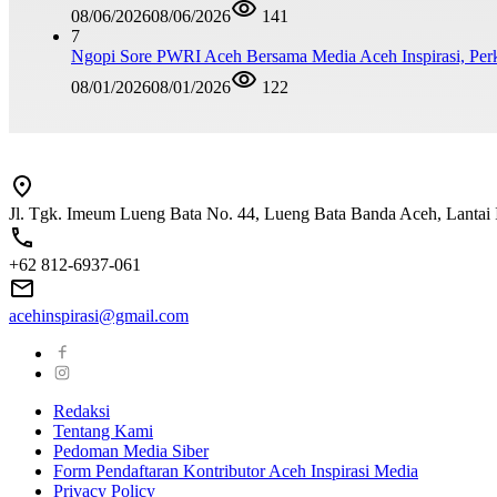
08/06/2026
08/06/2026
141
7
Ngopi Sore PWRI Aceh Bersama Media Aceh Inspirasi, Perk
08/01/2026
08/01/2026
122
Jl. Tgk. Imeum Lueng Bata No. 44, Lueng Bata Banda Aceh, Lantai 
+62 812-6937-061
acehinspirasi@gmail.com
Redaksi
Tentang Kami
Pedoman Media Siber
Form Pendaftaran Kontributor Aceh Inspirasi Media
Privacy Policy