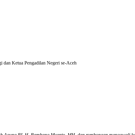
 dan Ketua Pengadilan Negeri se-Aceh
h Agung RI, H. Bambang Myanto, MH, dan rombongan mengawali kun