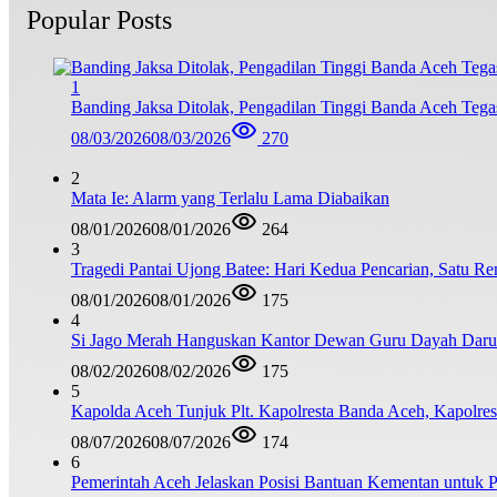
Popular Posts
1
Banding Jaksa Ditolak, Pengadilan Tinggi Banda Aceh Teg
08/03/2026
08/03/2026
270
2
Mata Ie: Alarm yang Terlalu Lama Diabaikan
08/01/2026
08/01/2026
264
3
Tragedi Pantai Ujong Batee: Hari Kedua Pencarian, Satu R
08/01/2026
08/01/2026
175
4
Si Jago Merah Hanguskan Kantor Dewan Guru Dayah Darul
08/02/2026
08/02/2026
175
5
Kapolda Aceh Tunjuk Plt. Kapolresta Banda Aceh, Kapolresta
08/07/2026
08/07/2026
174
6
Pemerintah Aceh Jelaskan Posisi Bantuan Kementan untuk