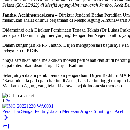
Selasa (20/12/2022) di Mesjid Agung Almunawarah Jantho, Aceh Be
Jantho, Acehinspirasi.com –
Direktur Jenderal Badan Peradilan 
melakukan shalat dhuhur berjamaah di Mesjid Agung Almunawarah Ja
Didampingi oleh Direktur Pembinaan Tenaga Teknis (Dr Lukas Prak
serta para Hakim Tinggi mengunjungi Pengadilan Negeri Jantho, ya
Dalam kunjungan ke PN Jantho, Dirjen mengapresiasi bagusnya PTSP
pelayanan di PTSP.
“Saya sarankan anda melakukan inovasi perubahan dan studi banding
dapat diterapkan disini”, ujar Dirjen Badilum.
Selanjutnya dalam pembinaan dan pengarahan, Dirjen Badilum MA 
“Saya minta kepada para hakim di Aceh, baik hakim tinggi maupun h
Mahkamah Agung yang telah kita rawat sejak Indonesia merdeka.
1
2
»
Peran Ibu Sangat Penting dalam Menekan Angka Stunting di Aceh