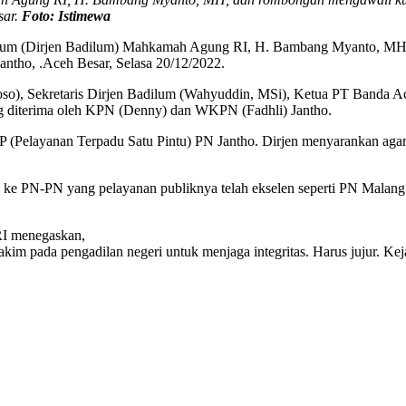
sar.
Foto: Istimewa
Umum (Dirjen Badilum) Mahkamah Agung RI, H. Bambang Myanto, MH,
ntho, .Aceh Besar, Selasa 20/12/2022.
oso), Sekretaris Dirjen Badilum (Wahyuddin, MSi), Ketua PT Banda
ng diterima oleh KPN (Denny) dan WKPN (Fadhli) Jantho.
 (Pelayanan Terpadu Satu Pintu) PN Jantho. Dirjen menyarankan aga
 ke PN-PN yang pelayanan publiknya telah ekselen seperti PN Malang
RI menegaskan,
akim pada pengadilan negeri untuk menjaga integritas. Harus jujur. 