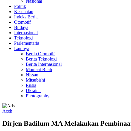
Nasional
Politik
Kesehatan
Indeks Berita
Otomotif
Budaya
Internasional
Teknologi
Parlementaria
Lainnya
Berita Otomotif
Berita Teknologi
Berita Internasional
Manfaat Buah
Nissan
Mitsubishi
Rusia
Ukraina
Photography
Aceh
Dirjen Badilum MA Melakukan Pembinaan 