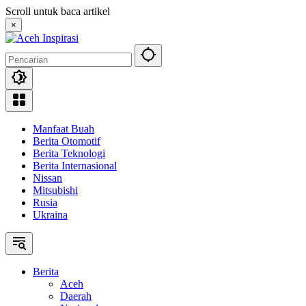
Langsung
Scroll untuk baca artikel
ke
×
konten
Manfaat Buah
Berita Otomotif
Berita Teknologi
Berita Internasional
Nissan
Mitsubishi
Rusia
Ukraina
Berita
Aceh
Daerah