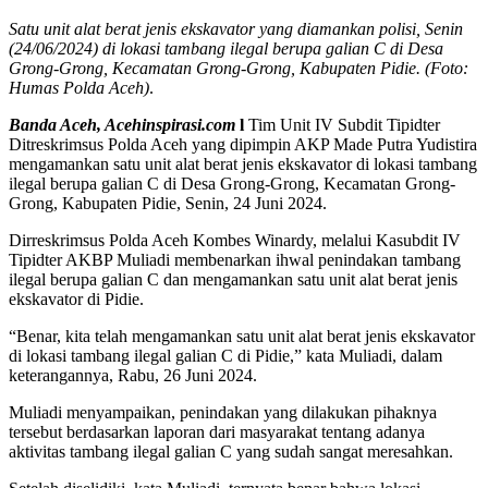
Satu unit alat berat jenis ekskavator yang diamankan polisi, Senin
(24/06/2024) di lokasi tambang ilegal berupa galian C di Desa
Grong-Grong, Kecamatan Grong-Grong, Kabupaten Pidie. (Foto:
Humas Polda Aceh)
.
Banda Aceh, Acehinspirasi.com
l
Tim Unit IV Subdit Tipidter
Ditreskrimsus Polda Aceh yang dipimpin AKP Made Putra Yudistira
mengamankan satu unit alat berat jenis ekskavator di lokasi tambang
ilegal berupa galian C di Desa Grong-Grong, Kecamatan Grong-
Grong, Kabupaten Pidie, Senin, 24 Juni 2024.
Dirreskrimsus Polda Aceh Kombes Winardy, melalui Kasubdit IV
Tipidter AKBP Muliadi membenarkan ihwal penindakan tambang
ilegal berupa galian C dan mengamankan satu unit alat berat jenis
ekskavator di Pidie.
“Benar, kita telah mengamankan satu unit alat berat jenis ekskavator
di lokasi tambang ilegal galian C di Pidie,” kata Muliadi, dalam
keterangannya, Rabu, 26 Juni 2024.
Muliadi menyampaikan, penindakan yang dilakukan pihaknya
tersebut berdasarkan laporan dari masyarakat tentang adanya
aktivitas tambang ilegal galian C yang sudah sangat meresahkan.