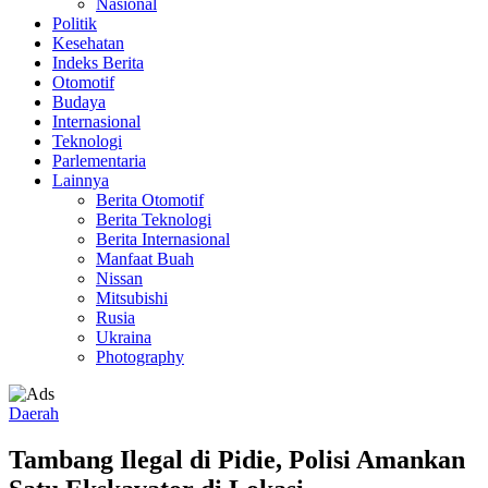
Nasional
Politik
Kesehatan
Indeks Berita
Otomotif
Budaya
Internasional
Teknologi
Parlementaria
Lainnya
Berita Otomotif
Berita Teknologi
Berita Internasional
Manfaat Buah
Nissan
Mitsubishi
Rusia
Ukraina
Photography
Daerah
Tambang Ilegal di Pidie, Polisi Amankan