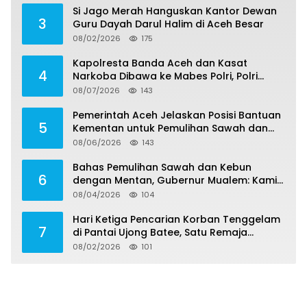
Si Jago Merah Hanguskan Kantor Dewan
3
Guru Dayah Darul Halim di Aceh Besar
08/02/2026
175
Kapolresta Banda Aceh dan Kasat
4
Narkoba Dibawa ke Mabes Polri, Polri
Tegaskan Proses Berjalan Profesional dan
08/07/2026
143
Transparan
Pemerintah Aceh Jelaskan Posisi Bantuan
5
Kementan untuk Pemulihan Sawah dan
Kebun
08/06/2026
143
Bahas Pemulihan Sawah dan Kebun
6
dengan Mentan, Gubernur Mualem: Kami
Butuh Dukungan Pak Menteri
08/04/2026
104
Hari Ketiga Pencarian Korban Tenggelam
7
di Pantai Ujong Batee, Satu Remaja
Ditemukan Meninggal, Satu Masih Hilang
08/02/2026
101