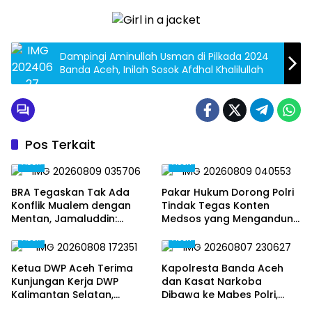
Dampingi Aminullah Usman di Pilkada 2024
Banda Aceh, Inilah Sosok Afdhal Khalilullah
Pos Terkait
Aceh
Aceh
BRA Tegaskan Tak Ada
Pakar Hukum Dorong Polri
Konflik Mualem dengan
Tindak Tegas Konten
Mentan, Jamaluddin:
Medsos yang Mengandung
Jangan Potong Informasi
Provokasi
Aceh
Aceh
Pertemuan
Ketua DWP Aceh Terima
Kapolresta Banda Aceh
Kunjungan Kerja DWP
dan Kasat Narkoba
Kalimantan Selatan,
Dibawa ke Mabes Polri,
Pererat Sinergi dan
Polri Tegaskan Proses