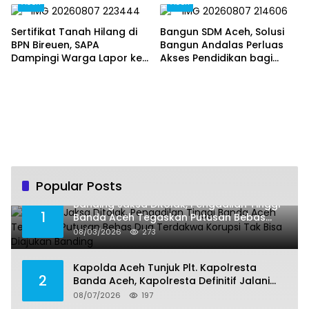
Aceh
Aceh
Kolaborasi
Berjalan Profesional dan
Transparan
Sertifikat Tanah Hilang di
Bangun SDM Aceh, Solusi
BPN Bireuen, SAPA
Bangun Andalas Perluas
Dampingi Warga Lapor ke
Akses Pendidikan bagi
Polisi
5.500 Pelajar
Popular Posts
Banding Jaksa Ditolak, Pengadilan Tinggi
1
Banda Aceh Tegaskan Putusan Bebas
Dua Terdakwa Korupsi Tak Bisa Diajukan
08/03/2026
273
Banding
Kapolda Aceh Tunjuk Plt. Kapolresta
2
Banda Aceh, Kapolresta Definitif Jalani
Pemeriksaan di Mabes Polri
08/07/2026
197